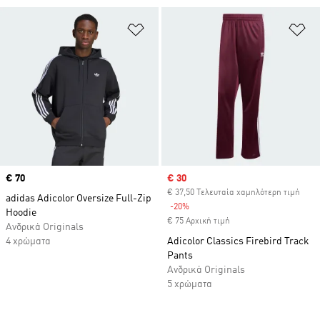
Προσθήκη στη Λίστα Επιθυμιών
Πρ
Price
€ 70
Sale price
€ 30
€ 37,50 Τελευταία χαμηλότερη τιμή
adidas Adicolor Oversize Full-Zip
-20%
Discount
Hoodie
€ 75 Αρχική τιμή
Ανδρικά Originals
4 χρώματα
Adicolor Classics Firebird Track
Pants
Ανδρικά Originals
5 χρώματα