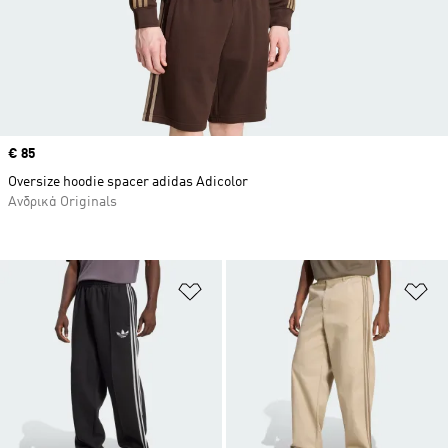
Price
€ 85
Oversize hoodie spacer adidas Adicolor
Ανδρικά Originals
Προσθήκη στη Λίστα Επιθυμιών
Πρ