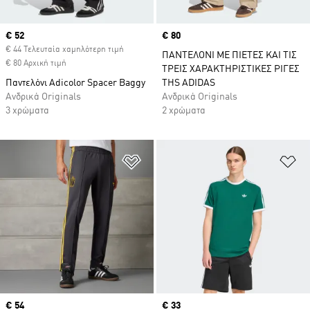
Current price
€ 52
Price
€ 80
€ 44 Τελευταία χαμηλότερη τιμή
ΠΑΝΤΕΛΟΝΙ ΜΕ ΠΙΕΤΕΣ ΚΑΙ ΤΙΣ
€ 80 Αρχική τιμή
ΤΡΕΙΣ ΧΑΡΑΚΤΗΡΙΣΤΙΚΕΣ ΡΙΓΕΣ
Παντελόνι Adicolor Spacer Baggy
THS ADIDAS
Ανδρικά Originals
Ανδρικά Originals
3 χρώματα
2 χρώματα
Προσθήκη στη Λίστα Επιθυμιών
Πρ
Current price
€ 54
Price
€ 33