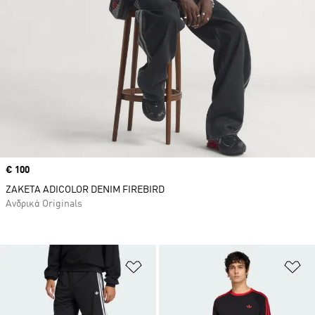
Price
€ 100
ΖΑΚΕΤΑ ADICOLOR DENIM FIREBIRD
Ανδρικά Originals
Προσθήκη στη Λίστα Επιθυμιών
Πρ