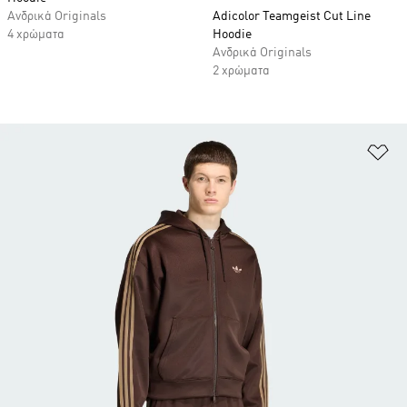
Ανδρικά Originals
Adicolor Teamgeist Cut Line
4 χρώματα
Hoodie
Ανδρικά Originals
2 χρώματα
Πρ