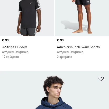
Price
€ 33
Price
€ 33
3-Stripes T-Shirt
Adicolor 8-Inch Swim Shorts
Ανδρικά Originals
Ανδρικά Originals
17 χρώματα
2 χρώματα
Πρ