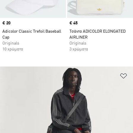
Price
€ 20
Price
€ 45
Adicolor Classic Trefoil Baseball
Τσάντα ADICOLOR ELONGATED
Cap
AIRLINER
Originals
Originals
10 χρώματα
3 χρώματα
Πρ