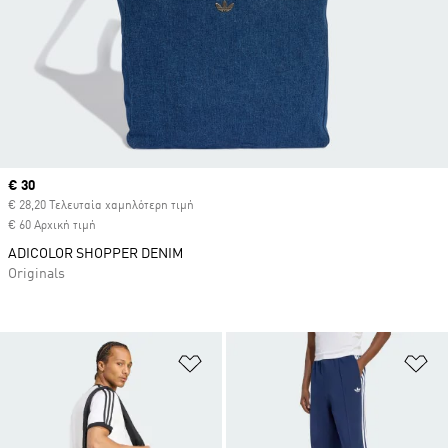
Current price
€ 30
€ 28,20 Τελευταία χαμηλότερη τιμή
€ 60 Αρχική τιμή
ADICOLOR SHOPPER DENIM
Originals
Προσθήκη στη Λίστα Επιθυμιών
Πρ