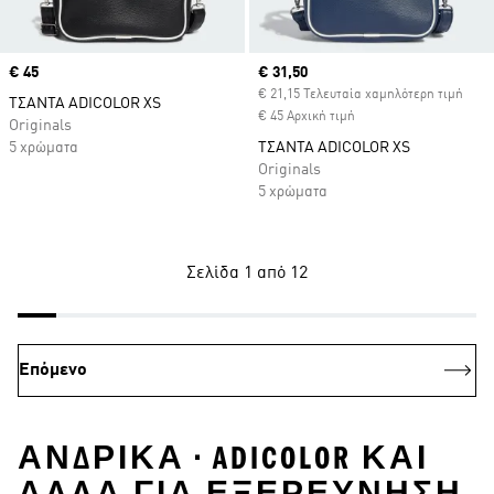
Price
€ 45
Current price
€ 31,50
€ 21,15 Τελευταία χαμηλότερη τιμή
ΤΣΑΝΤΑ ADICOLOR XS
€ 45 Αρχική τιμή
Originals
5 χρώματα
ΤΣΑΝΤΑ ADICOLOR XS
Originals
5 χρώματα
Σελίδα 1 από 12
Επόμενο
ΑΝΔΡΙΚΆ • ADICOLOR ΚΑΙ