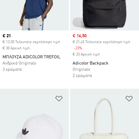
Current price
€ 21
Sale price
€ 16,50
€ 13,50 Τελευταία χαμηλότερη τιμή
€ 21,45 Τελευταία χαμηλότερη τιμή
€ 30 Αρχική τιμή
-23%
Discount
€ 33 Αρχική τιμή
ΜΠΛΟΥΖΑ ADICOLOR TREFOIL
Ανδρικά Originals
Adicolor Backpack
3 χρώματα
Originals
2 χρώματα
Προσθήκη στη Λίστα Επιθυμιών
Πρ