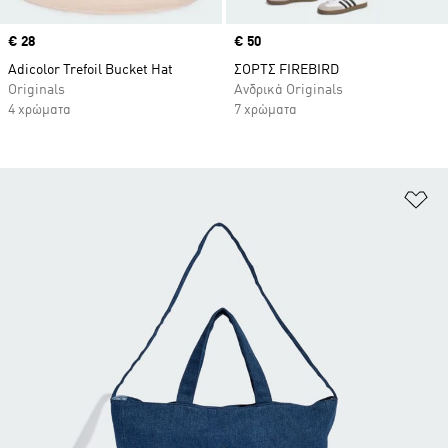
Price
€ 28
Price
€ 50
Adicolor Trefoil Bucket Hat
ΣΟΡΤΣ FIREBIRD
Originals
Ανδρικά Originals
4 χρώματα
7 χρώματα
Πρ