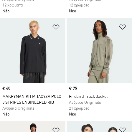
12 χρώματα
12 χρώματα
Νέο
Νέο
Προσθήκη στη Λίστα Επιθυμιών
Πρ
Price
€ 60
Price
€ 75
ΜΑΚΡΥΜΑΝΙΚΗ ΜΠΛΟΥΖΑ POLO
Firebird Track Jacket
3 STRIPES ENGINEERED RIB
Ανδρικά Originals
Ανδρικά Originals
21 χρώματα
Νέο
Νέο
Προσθήκη στη Λίστα Επιθυμιών
Πρ