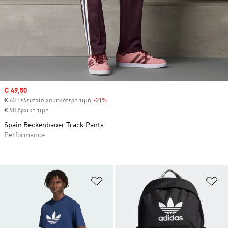
Sale price
€ 49,50
€ 63 Τελευταία χαμηλότερη τιμή
-21%
Discount
€ 90 Αρχική τιμή
Spain Beckenbauer Track Pants
Performance
Προσθήκη στη Λίστα Επιθυμιών
Πρ