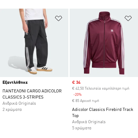
Προσθήκη στη Λίστα Επιθυμιών
Πρ
Εξαντλήθηκε
Sale price
€ 34
€ 42,50 Τελευταία χαμηλότερη τιμή
ΠΑΝΤΕΛΟΝΙ CARGO ADICOLOR
-20%
Discount
CLASSICS 3-STRIPES
€ 85 Αρχική τιμή
Ανδρικά Originals
2 χρώματα
Adicolor Classics Firebird Track
Top
Ανδρικά Originals
5 χρώματα