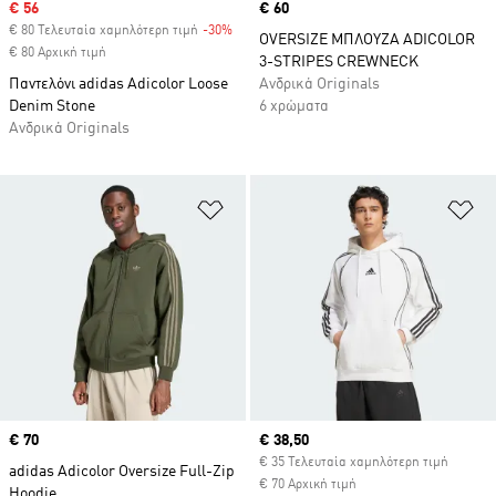
Sale price
€ 56
Price
€ 60
€ 80 Τελευταία χαμηλότερη τιμή
-30%
Discount
OVERSIZE ΜΠΛΟΥΖΑ ADICOLOR
€ 80 Αρχική τιμή
3-STRIPES CREWNECK
Παντελόνι adidas Adicolor Loose
Ανδρικά Originals
Denim Stone
6 χρώματα
Ανδρικά Originals
Προσθήκη στη Λίστα Επιθυμιών
Πρ
Price
€ 70
Current price
€ 38,50
€ 35 Τελευταία χαμηλότερη τιμή
adidas Adicolor Oversize Full-Zip
€ 70 Αρχική τιμή
Hoodie