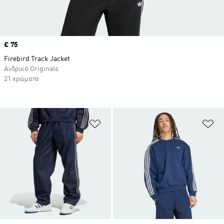
Price
€ 75
Firebird Track Jacket
Ανδρικά Originals
21 χρώματα
Προσθήκη στη Λίστα Επιθυμιών
Πρ