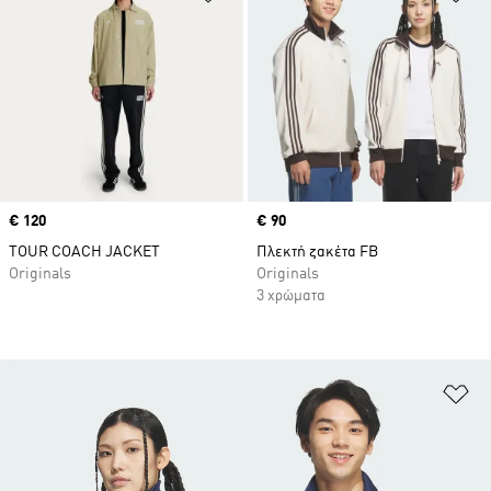
Price
€ 120
Price
€ 90
TOUR COACH JACKET
Πλεκτή ζακέτα FB
Originals
Originals
3 χρώματα
Πρ