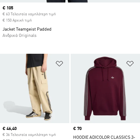
Current price
€ 105
€ 63 Τελευταία χαμηλότερη τιμή
€ 150 Αρχική τιμή
Jacket Teamgeist Padded
Ανδρικά Originals
Προσθήκη στη Λίστα Επιθυμιών
Πρ
Current price
€ 46,40
Price
€ 70
€ 36 Τελευταία χαμηλότερη τιμή
HOODIE ADICOLOR CLASSICS 3-