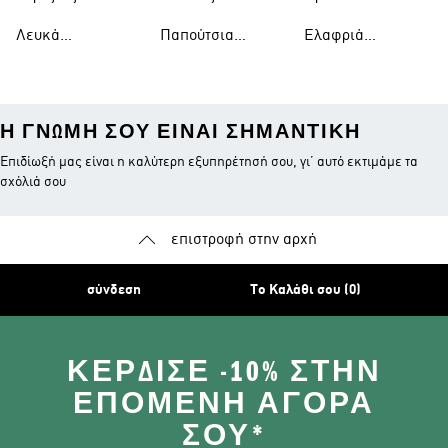
Γόνατο
Ώμου
Παπούτσια
Λευκά
Παπούτσια
Ελαφριά
Μπλουζάκια
Ράγκμπι
Μπουφάν
Η ΓΝΏΜΗ ΣΟΥ ΕΊΝΑΙ ΣΗΜΑΝΤΙΚΉ
Επιδίωξή μας είναι η καλύτερη εξυπηρέτησή σου, γι’ αυτό εκτιμάμε τα
σχόλιά σου
επιστροφή στην αρχή
σύνδεση
Το Καλάθι σου (0)
ΚΈΡΔΙΣΕ -10% ΣΤΗΝ
ΕΠΌΜΕΝΗ ΑΓΟΡΆ
ΣΟΥ*