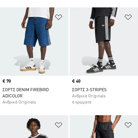
Προσθήκη στη Λίστα Επιθυμιών
Πρ
Price
€ 70
Price
€ 40
ΣΟΡΤΣ DENIM FIREBIRD
ΣΟΡΤΣ 3-STRIPES
ADICOLOR
Ανδρικά Originals
Ανδρικά Originals
6 χρώματα
Προσθήκη στη Λίστα Επιθυμιών
Πρ