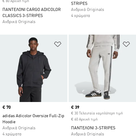
€ 80 Αρχική τιμή
STRIPES
ΠΑΝΤΕΛΟΝΙ CARGO ADICOLOR
Ανδρικά Originals
CLASSICS 3-STRIPES
4 χρώματα
Ανδρικά Originals
Προσθήκη στη Λίστα Επιθυμιών
Πρ
Price
€ 70
Current price
€ 39
€ 30 Τελευταία χαμηλότερη τιμή
adidas Adicolor Oversize Full-Zip
€ 60 Αρχική τιμή
Hoodie
Ανδρικά Originals
ΠΑΝΤΕΛΟΝΙ 3-STRIPES
4 χρώματα
Ανδρικά Originals