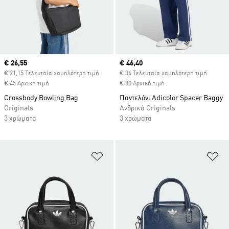
Current price
€ 26,55
Current price
€ 46,40
€ 21,15 Τελευταία χαμηλότερη τιμή
€ 36 Τελευταία χαμηλότερη τιμή
€ 45 Αρχική τιμή
€ 80 Αρχική τιμή
Crossbody Bowling Bag
Παντελόνι Adicolor Spacer Baggy
Originals
Ανδρικά Originals
3 χρώματα
3 χρώματα
Προσθήκη στη Λίστα Επιθυμιών
Πρ