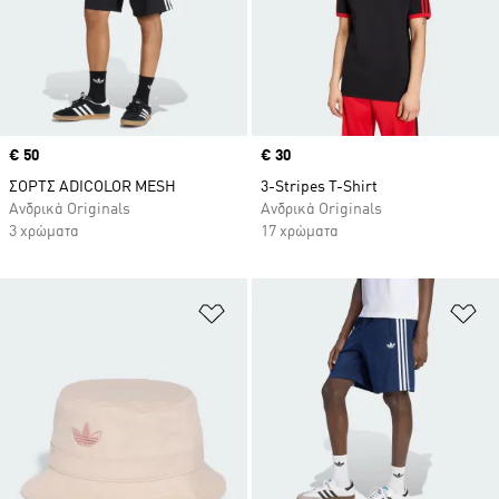
Price
€ 50
Price
€ 30
ΣΟΡΤΣ ADICOLOR MESH
3-Stripes T-Shirt
Ανδρικά Originals
Ανδρικά Originals
3 χρώματα
17 χρώματα
Προσθήκη στη Λίστα Επιθυμιών
Πρ