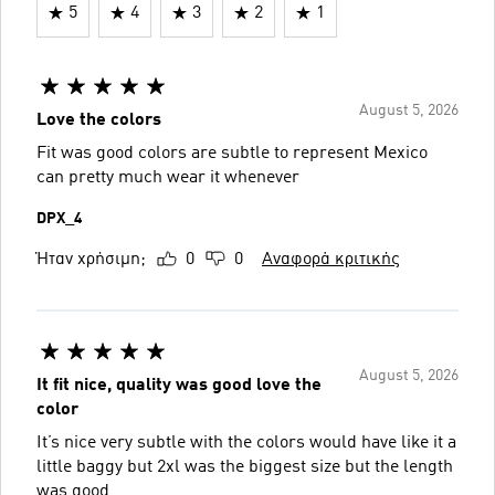
5
4
3
2
1
August 5, 2026
Love the colors
Fit was good colors are subtle to represent Mexico
can pretty much wear it whenever
DPX_4
Ήταν χρήσιμη;
0
0
Αναφορά κριτικής
August 5, 2026
It fit nice, quality was good love the
color
It’s nice very subtle with the colors would have like it a
little baggy but 2xl was the biggest size but the length
was good