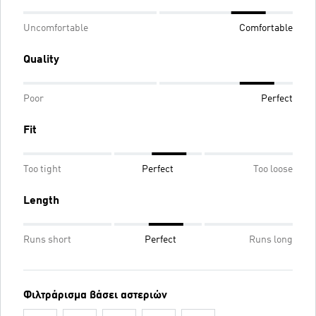
Uncomfortable
Comfortable
Quality
Poor
Perfect
Fit
Too tight
Perfect
Too loose
Length
Runs short
Perfect
Runs long
Φιλτράρισμα βάσει αστεριών