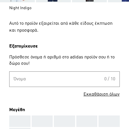
Night Indigo
Αυτό το προϊόν εξαιρείται από κάθε είδους έκπτωση
και προσφορά.
Εξατομίκευσε
Πρόσθεσε όνομα ή αριθμό στο adidas προϊόν σου ή το
δώρο σου!
Όνομα
0 / 10
Εκκαθάριση όλων
Μεγέθη
AAA
AAA
AAA
AAA
AAA