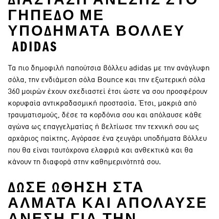
ΔΙΆΣΤΑΣΗ ΆΝΕΣΗΣ ΣΤΟ
ΓΉΠΕΔΟ ΜΕ
ΥΠΟΔΉΜΑΤΑ ΒΌΛΛΕΥ
ADIDAS
Τα πιο δημοφιλή παπούτσια βόλλευ adidas με την ανάγλυφη
σόλα, την ενδιάμεση σόλα Bounce και την εξωτερική σόλα
360 μοιρών έχουν σχεδιαστεί έτσι ώστε να σου προσφέρουν
κορυφαία αντικραδασμική προστασία. Έτσι, μακριά από
τραυματισμούς, δέσε τα κορδόνια σου και απόλαυσε κάθε
αγώνα ως επαγγελματίας ή βελτίωσε την τεχνική σου ως
αρχάριος παίκτης. Αγόρασε ένα ζευγάρι υποδήματα βόλλευ
που θα είναι ταυτόχρονα ελαφριά και ανθεκτικά και θα
κάνουν τη διαφορά στην καθημερινότητά σου.
ΔΏΣΕ ΏΘΗΣΗ ΣΤΑ
ΆΛΜΑΤΑ ΚΑΙ ΑΠΌΛΑΥΣΕ