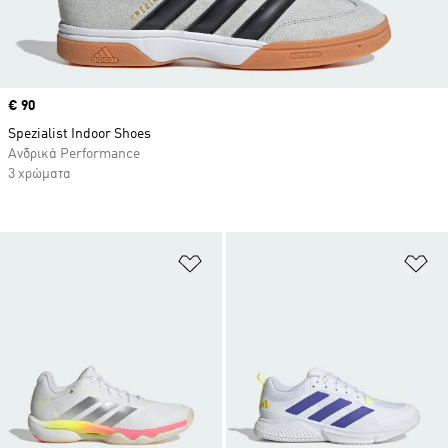
Price
€ 90
Spezialist Indoor Shoes
Ανδρικά Performance
3 χρώματα
Προσθήκη στη Λίστα Επιθυμιών
Πρ