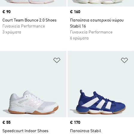
Price
€ 90
Price
€ 160
Court Team Bounce 2.0 Shoes
Παπούτσια εσωτερικού χώρου
Γυναικεία Performance
Stabil 16
3 χρώματα
Γυναικεία Performance
6 χρώματα
Προσθήκη στη Λίστα Επιθυμιών
Πρ
Price
€ 55
Price
€ 170
Speedcourt Indoor Shoes
Παπούτσια Stabil