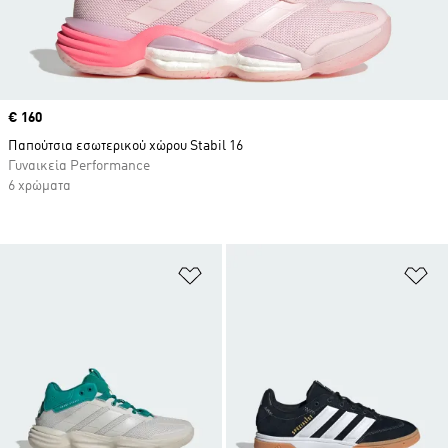
Price
€ 160
Παπούτσια εσωτερικού χώρου Stabil 16
Γυναικεία Performance
6 χρώματα
Προσθήκη στη Λίστα Επιθυμιών
Πρ