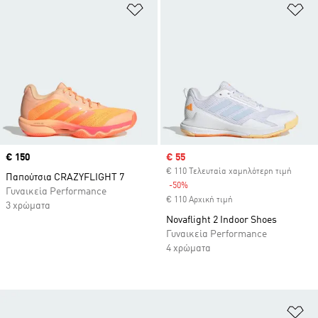
Προσθήκη στη Λίστα Επιθυμιών
Πρ
Price
€ 150
Sale price
€ 55
€ 110 Τελευταία χαμηλότερη τιμή
Παπούτσια CRAZYFLIGHT 7
-50%
Discount
Γυναικεία Performance
€ 110 Αρχική τιμή
3 χρώματα
Novaflight 2 Indoor Shoes
Γυναικεία Performance
4 χρώματα
Πρ