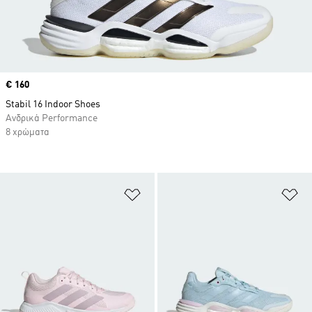
Price
€ 160
Stabil 16 Indoor Shoes
Ανδρικά Performance
8 χρώματα
Προσθήκη στη Λίστα Επιθυμιών
Πρ