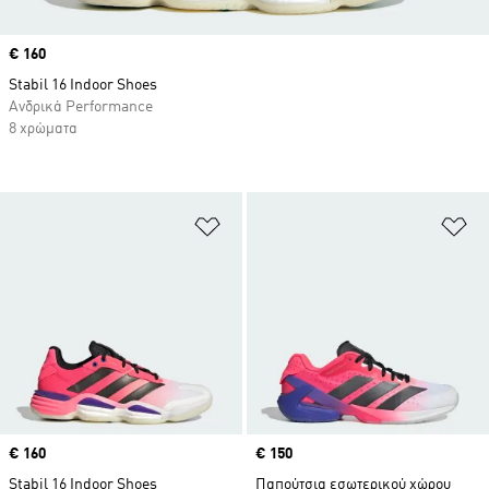
Price
€ 160
Stabil 16 Indoor Shoes
Ανδρικά Performance
8 χρώματα
Προσθήκη στη Λίστα Επιθυμιών
Πρ
Price
€ 160
Price
€ 150
Stabil 16 Indoor Shoes
Παπούτσια εσωτερικού χώρου