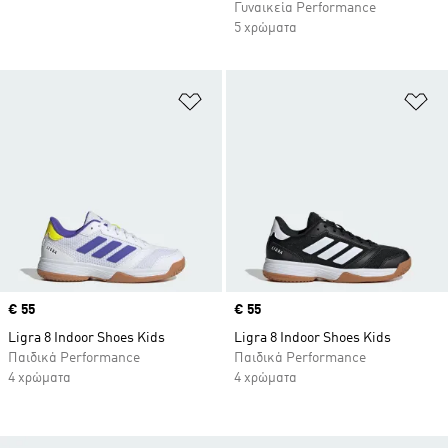
Γυναικεία Performance
5 χρώματα
Προσθήκη στη Λίστα Επιθυμιών
Πρ
Price
€ 55
Price
€ 55
Ligra 8 Indoor Shoes Kids
Ligra 8 Indoor Shoes Kids
Παιδικά Performance
Παιδικά Performance
4 χρώματα
4 χρώματα