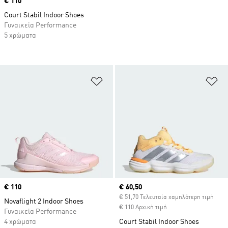
Price
€ 110
Court Stabil Indoor Shoes
Γυναικεία Performance
5 χρώματα
Προσθήκη στη Λίστα Επιθυμιών
Πρ
Price
€ 110
Current price
€ 60,50
€ 51,70 Τελευταία χαμηλότερη τιμή
Novaflight 2 Indoor Shoes
€ 110 Αρχική τιμή
Γυναικεία Performance
4 χρώματα
Court Stabil Indoor Shoes