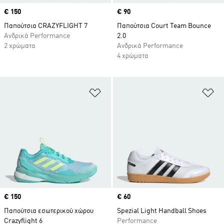
Price
€ 150
Price
€ 90
Παπούτσια CRAZYFLIGHT 7
Παπούτσια Court Team Bounce
Ανδρικά Performance
2.0
2 χρώματα
Ανδρικά Performance
4 χρώματα
Προσθήκη στη Λίστα Επιθυμιών
Πρ
Price
€ 150
Price
€ 60
Παπούτσια εσωτερικού χώρου
Spezial Light Handball Shoes
Crazyflight 6
Performance