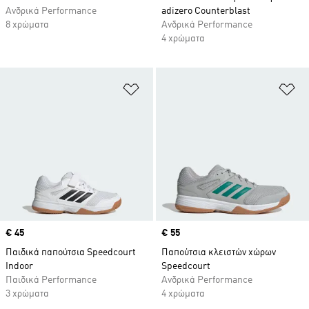
Ανδρικά Performance
adizero Counterblast
8 χρώματα
Ανδρικά Performance
4 χρώματα
Προσθήκη στη Λίστα Επιθυμιών
Πρ
Price
€ 45
Price
€ 55
Παιδικά παπούτσια Speedcourt
Παπούτσια κλειστών χώρων
Indoor
Speedcourt
Παιδικά Performance
Ανδρικά Performance
3 χρώματα
4 χρώματα