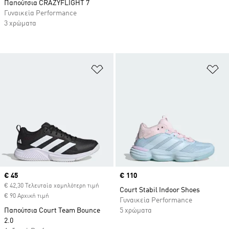
Παπούτσια CRAZYFLIGHT 7
Γυναικεία Performance
3 χρώματα
Προσθήκη στη Λίστα Επιθυμιών
Πρ
Current price
€ 45
Price
€ 110
€ 42,30 Τελευταία χαμηλότερη τιμή
Court Stabil Indoor Shoes
€ 90 Αρχική τιμή
Γυναικεία Performance
Παπούτσια Court Team Bounce
5 χρώματα
2.0