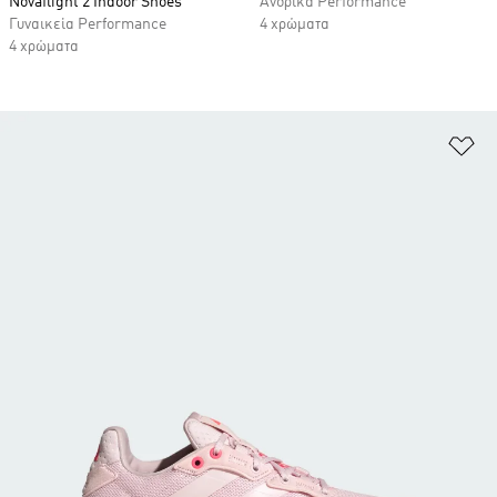
Novaflight 2 Indoor Shoes
Ανδρικά Performance
Γυναικεία Performance
4 χρώματα
4 χρώματα
Πρ