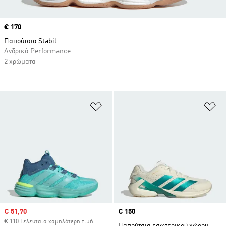
Price
€ 170
Παπούτσια Stabil
Ανδρικά Performance
2 χρώματα
Προσθήκη στη Λίστα Επιθυμιών
Πρ
Sale price
€ 51,70
Price
€ 150
€ 110 Τελευταία χαμηλότερη τιμή