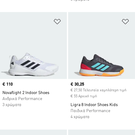
Προσθήκη στη Λίστα Επιθυμιών
Πρ
Price
€ 110
Current price
€ 30,25
€ 27,50 Τελευταία χαμηλότερη τιμή
Novaflight 2 Indoor Shoes
€ 55 Αρχική τιμή
Ανδρικά Performance
3 χρώματα
Ligra 8 Indoor Shoes Kids
Παιδικά Performance
4 χρώματα