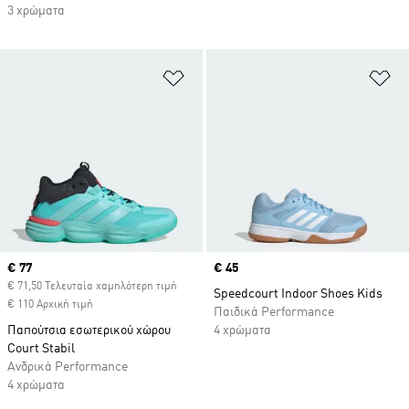
3 χρώματα
Προσθήκη στη Λίστα Επιθυμιών
Πρ
Current price
€ 77
Price
€ 45
€ 71,50 Τελευταία χαμηλότερη τιμή
Speedcourt Indoor Shoes Kids
€ 110 Αρχική τιμή
Παιδικά Performance
Παπούτσια εσωτερικού χώρου
4 χρώματα
Court Stabil
Ανδρικά Performance
4 χρώματα