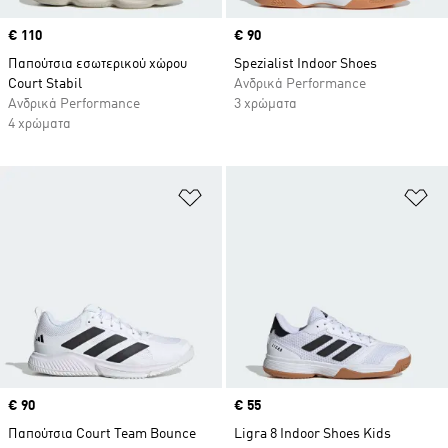
Price
€ 110
Price
€ 90
Παπούτσια εσωτερικού χώρου
Spezialist Indoor Shoes
Court Stabil
Ανδρικά Performance
Ανδρικά Performance
3 χρώματα
4 χρώματα
Προσθήκη στη Λίστα Επιθυμιών
Πρ
Price
€ 90
Price
€ 55
Παπούτσια Court Team Bounce
Ligra 8 Indoor Shoes Kids