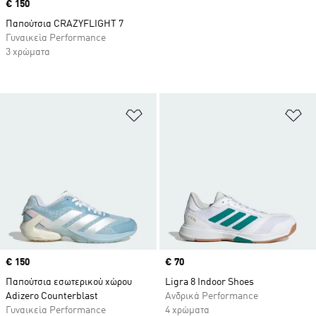
Price
€ 150
Παπούτσια CRAZYFLIGHT 7
Γυναικεία Performance
3 χρώματα
Προσθήκη στη Λίστα Επιθυμιών
Πρ
Price
€ 150
Price
€ 70
Παπούτσια εσωτερικού χώρου
Ligra 8 Indoor Shoes
Adizero Counterblast
Ανδρικά Performance
Γυναικεία Performance
4 χρώματα