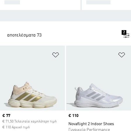
SHOES
CLOTHING
2
αποτελέσματα 73
Προσθήκη στη Λίστα Επιθυμιών
Πρ
Current price
€ 77
Price
€ 110
€ 71,50 Τελευταία χαμηλότερη τιμή
Novaflight 2 Indoor Shoes
€ 110 Αρχική τιμή
Γυναικεία Performance