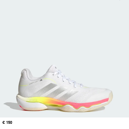
Price
€ 150