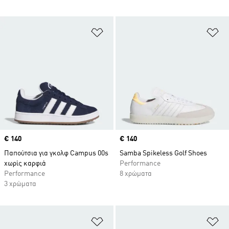
Προσθήκη στη Λίστα Επιθυμιών
Πρ
Price
€ 140
Price
€ 140
Παπούτσια για γκολφ Campus 00s
Samba Spikeless Golf Shoes
χωρίς καρφιά
Performance
Performance
8 χρώματα
3 χρώματα
Προσθήκη στη Λίστα Επιθυμιών
Πρ