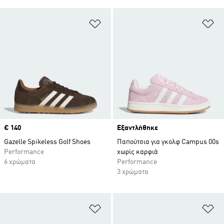
Προσθήκη στη Λίστα Επιθυμιών
Πρ
Price
€ 140
Εξαντλήθηκε
Gazelle Spikeless Golf Shoes
Παπούτσια για γκολφ Campus 00s
Performance
χωρίς καρφιά
6 χρώματα
Performance
3 χρώματα
Προσθήκη στη Λίστα Επιθυμιών
Πρ