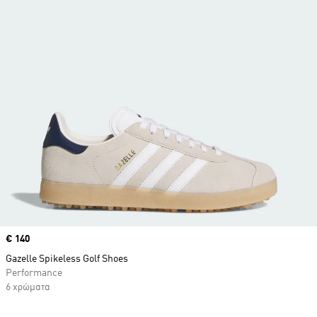
Price
€ 140
Gazelle Spikeless Golf Shoes
Performance
6 χρώματα