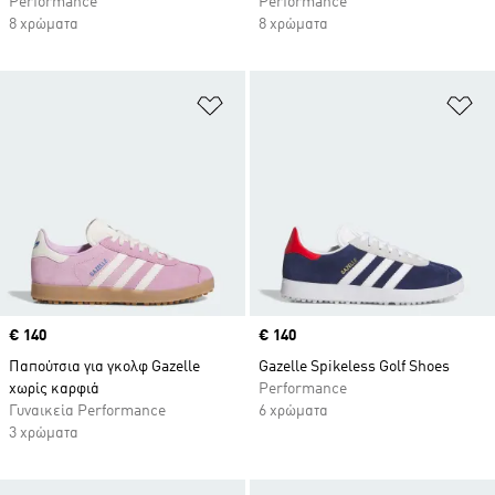
Performance
Performance
8 χρώματα
8 χρώματα
Προσθήκη στη Λίστα Επιθυμιών
Πρ
Price
€ 140
Price
€ 140
Παπούτσια για γκολφ Gazelle
Gazelle Spikeless Golf Shoes
χωρίς καρφιά
Performance
Γυναικεία Performance
6 χρώματα
3 χρώματα