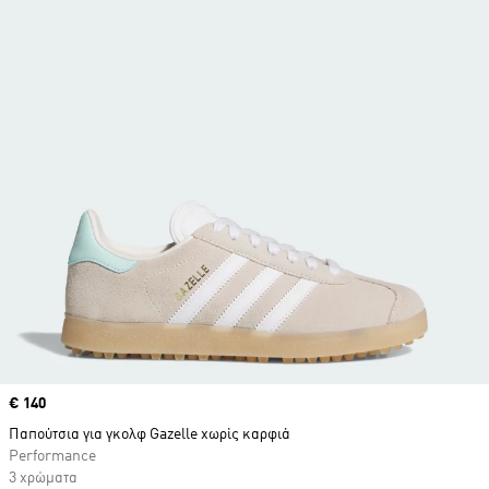
Price
€ 140
Παπούτσια για γκολφ Gazelle χωρίς καρφιά
Performance
3 χρώματα