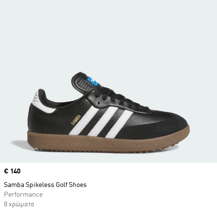
Price
€ 140
Samba Spikeless Golf Shoes
Performance
8 χρώματα