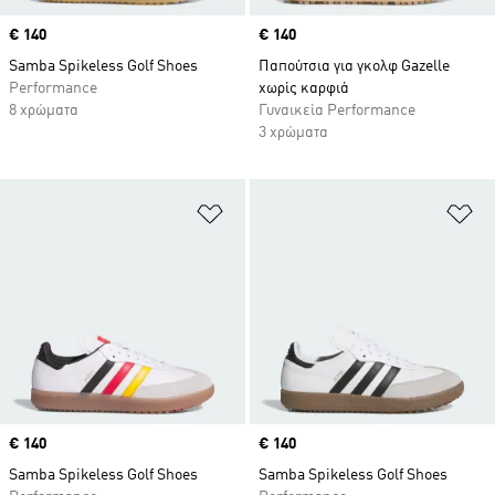
Price
€ 140
Price
€ 140
Samba Spikeless Golf Shoes
Παπούτσια για γκολφ Gazelle
Performance
χωρίς καρφιά
8 χρώματα
Γυναικεία Performance
3 χρώματα
Προσθήκη στη Λίστα Επιθυμιών
Πρ
Price
€ 140
Price
€ 140
Samba Spikeless Golf Shoes
Samba Spikeless Golf Shoes