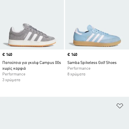
Price
€ 140
Price
€ 140
Παπούτσια για γκολφ Campus 00s
Samba Spikeless Golf Shoes
χωρίς καρφιά
Performance
Performance
8 χρώματα
3 χρώματα
Πρ