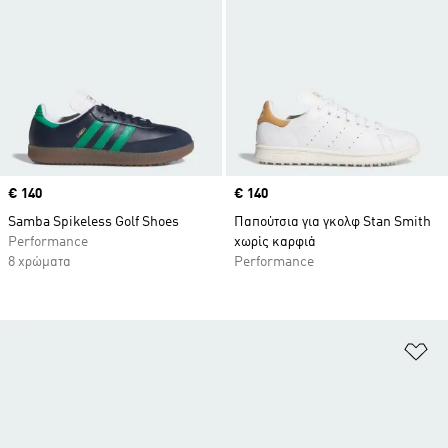
Price
€ 140
Price
€ 140
Samba Spikeless Golf Shoes
Παπούτσια για γκολφ Stan Smith
Performance
χωρίς καρφιά
8 χρώματα
Performance
Πρ