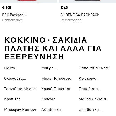
Price
€ 100
Price
€ 40
POC Backpack
SL BENFICA BACKPACK
Performance
Performance
ΚΌΚΚΙΝΟ • ΣΑΚΊΔΙΑ
ΠΛΆΤΗΣ ΚΑΙ ΑΛΛΑ ΓΙΑ
ΕΞΕΡΕΥΝΗΣΗ
Παλτό
Μαύρα
Παπούτσια Skate
Παντελόνια
Ολόσωμες
Μπλε Παπούτσια
Χειμερινά
Φόρμες
Μπουφάν
Τσαντάκια Μέσης
Χρυσά Παπούτσια
Παπούτσια
Trekking
Κροπ Τοπ
Σοσόνια
Μαύρα Σακίδια
Μπουφάν Bomber
Αδιάβροχα
Ορειβατικά