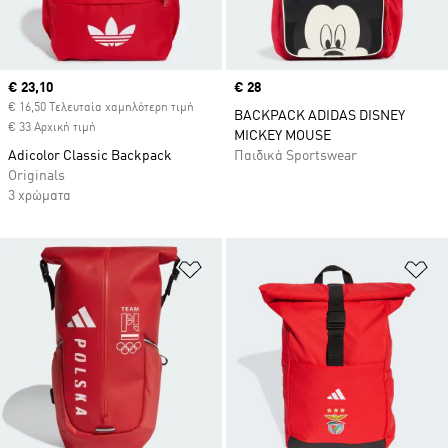
Current price
€ 23,10
Price
€ 28
€ 16,50 Τελευταία χαμηλότερη τιμή
BACKPACK ADIDAS DISNEY
€ 33 Αρχική τιμή
MICKEY MOUSE
Adicolor Classic Backpack
Παιδικά Sportswear
Originals
3 χρώματα
Προσθήκη στη Λίστα Επιθυμιών
Πρ