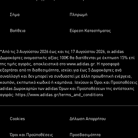
Σήμα
Πληρωμή
Βοήθεια
Εύρεση Καταστήματος
*Από τις 3 Αυγούστου 2026 έως και τις 17 Αυγούστου 2026, οι adidas
Δωροκάρτες ονομαστικής αξίας 100€ θα διατίθενται με έκπτωση 15% επί
της τιμής αγοράς, αποκλειστικά στο www.adidas.gr. Η προσφορά
εξαρτάται από τη διαθεσιμότητα, ισχύει για έως 5 Δωροκάρτες ανά
συναλλαγή και δεν μπορεί να συνδυαστεί με άλλη προωθητική ενέργεια,
κουπόνι, εκπτωτικό κωδικό ή καμπάνια. Ισχύουν οι Όροι και Προϋποθέσεις
adidas Δωροκαρτών των adidas Όρων και Προϋποθέσεων της αντίστοιχης
αγοράς: https://www.adidas.gr/terms_and_conditions
Cookies
Δήλωση Απορρήτου
Όροι και Προϋποθέσεις
Προσβασιμότητα