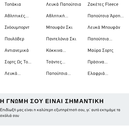
Μπουφάν
Παπούτσια
Τοπάκια
Λευκά Παπούτσια
Ζακέτες Fleece
Αθλητικές
Αθλητική
Παπούτσια Άρσης
Τσάντες
Ένδυση
Βαρών
Σνόουμπορντ
Μπουφάν Σκι
Λευκά Μπουφάν
Πουλόβερ
Παντελόνια Σκι
Παπούτσια
Μπάσκετ
Αντιανεμικά
Κόκκινα
Μαύρα Σορτς
Παπούτσια
Σορτς Ως Το
Τσάντες
Πράσινα
Γόνατο
Ώμου
Παπούτσια
Λευκά
Παπούτσια
Ελαφριά
Μπλουζάκια
Ράγκμπι
Μπουφάν
Η ΓΝΏΜΗ ΣΟΥ ΕΊΝΑΙ ΣΗΜΑΝΤΙΚΉ
Επιδίωξή μας είναι η καλύτερη εξυπηρέτησή σου, γι’ αυτό εκτιμάμε τα
σχόλιά σου