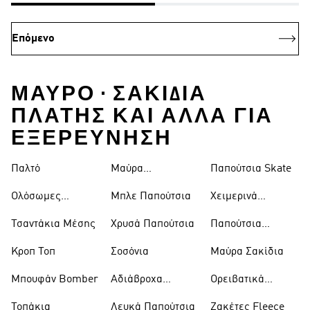
Επόμενο
ΜΑΎΡΟ • ΣΑΚΊΔΙΑ
ΠΛΆΤΗΣ ΚΑΙ ΑΛΛΑ ΓΙΑ
ΕΞΕΡΕΥΝΗΣΗ
Παλτό
Μαύρα
Παπούτσια Skate
Παντελόνια
Ολόσωμες
Μπλε Παπούτσια
Χειμερινά
Φόρμες
Μπουφάν
Τσαντάκια Μέσης
Χρυσά Παπούτσια
Παπούτσια
Trekking
Κροπ Τοπ
Σοσόνια
Μαύρα Σακίδια
Μπουφάν Bomber
Αδιάβροχα
Ορειβατικά
Μπουφάν
Παπούτσια
Τοπάκια
Λευκά Παπούτσια
Ζακέτες Fleece