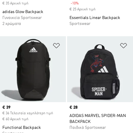
€ 35 Αρχική τιμή
-10%
Discount
€ 25 Αρχική τιμή
adidas Glow Backpack
Γυναικεία Sportswear
Essentials Linear Backpack
2 χρώματα
Sportswear
Προσθήκη στη Λίστα Επιθυμιών
Πρ
Current price
€ 39
Price
€ 28
€ 36 Τελευταία χαμηλότερη τιμή
ADIDAS MARVEL SPIDER-MAN
€ 60 Αρχική τιμή
BACKPACK
Functional Backpack
Παιδικά Sportswear