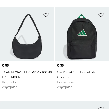
Προσθήκη στη Λίστα Επιθυμιών
Πρ
Price
€ 55
Price
€ 30
ΤΣΑΝΤΑ ΧΙΑΣΤΙ EVERYDAY ICONS
Σακίδιο πλάτης Essentials με
HALF MOON
λογότυπο
Originals
Performance
2 χρώματα
2 χρώματα
Πρ