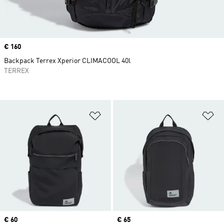
Price
€ 160
Backpack Terrex Xperior CLIMACOOL 40l
TERREX
Προσθήκη στη Λίστα Επιθυμιών
Πρ
Price
€ 60
Price
€ 65