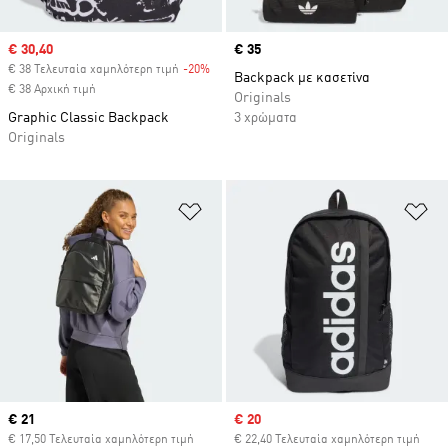
Sale price
€ 30,40
Price
€ 35
€ 38 Τελευταία χαμηλότερη τιμή
-20%
Discount
Backpack με κασετίνα
€ 38 Αρχική τιμή
Originals
Graphic Classic Backpack
3 χρώματα
Originals
Προσθήκη στη Λίστα Επιθυμιών
Πρ
Current price
€ 21
Sale price
€ 20
€ 17,50 Τελευταία χαμηλότερη τιμή
€ 22,40 Τελευταία χαμηλότερη τιμή