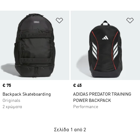
Προσθήκη στη Λίστα Επιθυμιών
Πρ
Price
€ 75
Price
€ 45
Backpack Skateboarding
ADIDAS PREDATOR TRAINING
Originals
POWER BACKPACK
2 χρώματα
Performance
Σελίδα 1 από 2