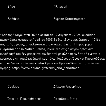
Σήμα
Πληρωμή
Βοήθεια
Εύρεση Καταστήματος
*Από τις 3 Αυγούστου 2026 έως και τις 17 Αυγούστου 2026, οι adidas
Δωροκάρτες ονομαστικής αξίας 100€ θα διατίθενται με έκπτωση 15% επί
της τιμής αγοράς, αποκλειστικά στο www.adidas.gr. Η προσφορά
εξαρτάται από τη διαθεσιμότητα, ισχύει για έως 5 Δωροκάρτες ανά
συναλλαγή και δεν μπορεί να συνδυαστεί με άλλη προωθητική ενέργεια,
κουπόνι, εκπτωτικό κωδικό ή καμπάνια. Ισχύουν οι Όροι και Προϋποθέσεις
adidas Δωροκαρτών των adidas Όρων και Προϋποθέσεων της αντίστοιχης
αγοράς: https://www.adidas.gr/terms_and_conditions
Cookies
Δήλωση Απορρήτου
Όροι και Προϋποθέσεις
Προσβασιμότητα