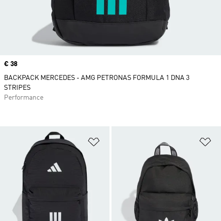
Price
€ 38
BACKPACK MERCEDES - AMG PETRONAS FORMULA 1 DNA 3
STRIPES
Performance
Προσθήκη στη Λίστα Επιθυμιών
Πρ