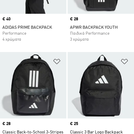
Price
€ 40
Price
€ 28
ADIDAS PRIME BACKPACK
APWR BACKPACK YOUTH
Performance
Παιδικά Performance
4 χρώματα
3 χρώματα
Προσθήκη στη Λίστα Επιθυμιών
Πρ
Price
€ 28
Price
€ 25
Classic Back-to-School 3-Stripes
Classic 3 Bar Logo Backpack