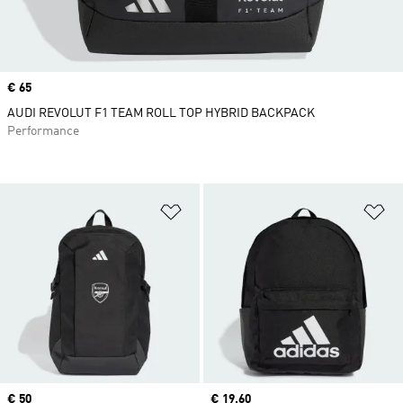
Price
€ 65
AUDI REVOLUT F1 TEAM ROLL TOP HYBRID BACKPACK
Performance
Προσθήκη στη Λίστα Επιθυμιών
Πρ
Price
€ 50
Current price
€ 19,60