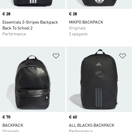
Price
€ 28
Price
€ 28
Essentials 3-Stripes Backpack
ΜΙΚΡΟ BACKPACK
Back To School 2
Originals
Performance
2 χρώματα
Προσθήκη στη Λίστα Επιθυμιών
Πρ
Price
€ 70
Price
€ 60
BACKPACK
ALL BLACKS BACKPACK
Originals
Performance