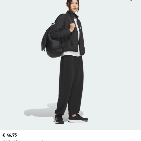
Current price
€ 46,75