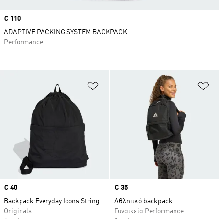
Price
€ 110
ADAPTIVE PACKING SYSTEM BACKPACK
Performance
Προσθήκη στη Λίστα Επιθυμιών
Πρ
Price
€ 40
Price
€ 35
Backpack Everyday Icons String
Αθλητικό backpack
Originals
Γυναικεία Performance