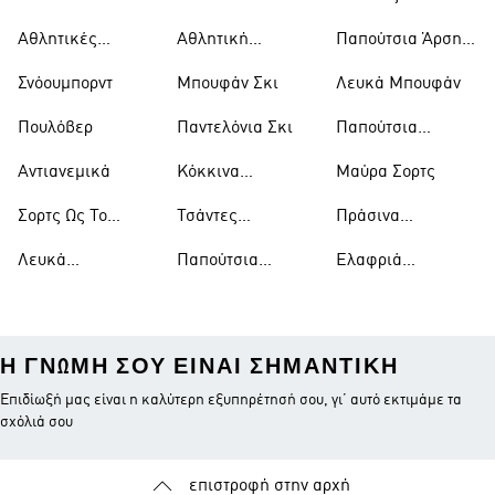
Αθλητικές
Αθλητική
Παπούτσια Άρσης
Τσάντες
Ένδυση
Βαρών
Σνόουμπορντ
Μπουφάν Σκι
Λευκά Μπουφάν
Πουλόβερ
Παντελόνια Σκι
Παπούτσια
Μπάσκετ
Αντιανεμικά
Κόκκινα
Μαύρα Σορτς
Παπούτσια
Σορτς Ως Το
Τσάντες
Πράσινα
Γόνατο
Ώμου
Παπούτσια
Λευκά
Παπούτσια
Ελαφριά
Μπλουζάκια
Ράγκμπι
Μπουφάν
Η ΓΝΏΜΗ ΣΟΥ ΕΊΝΑΙ ΣΗΜΑΝΤΙΚΉ
Επιδίωξή μας είναι η καλύτερη εξυπηρέτησή σου, γι’ αυτό εκτιμάμε τα
σχόλιά σου
επιστροφή στην αρχή