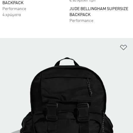
€ 60 Αρχική τιμή
BACKPACK
Performance
JUDE BELLINGHAM SUPERSIZE
4 χρώματα
BACKPACK
Performance
Πρ