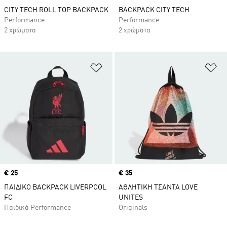
CITY TECH ROLL TOP BACKPACK
BACKPACK CITY TECH
Performance
Performance
2 χρώματα
2 χρώματα
Προσθήκη στη Λίστα Επιθυμιών
Πρ
Price
€ 25
Price
€ 35
ΠΑΙΔΙΚΟ BACKPACK LIVERPOOL
ΑΘΛΗΤΙΚΗ ΤΣΑΝΤΑ LOVE
FC
UNITES
Παιδικά Performance
Originals