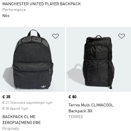
MANCHESTER UNITED PLAYER BACKPACK
Performance
Νέο
Προσθήκη στη Λίστα Επιθυμιών
Πρ
Current price
€ 35
Price
€ 80
€ 21 Τελευταία χαμηλότερη τιμή
Terrex Multi CLIMACOOL
€ 50 Αρχική τιμή
Backpack 30l
BACKPACK CL ΜΕ
TERREX
ΞΕΘΩΡΙΑΣΜΕΝΟ ΕΦΕ
Originals