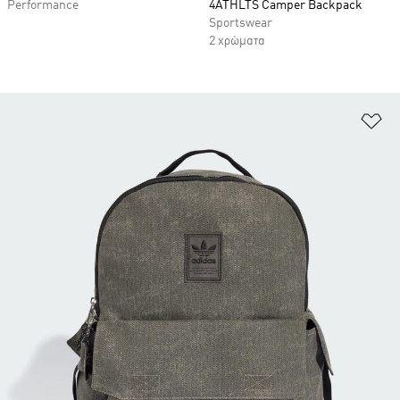
Performance
4ATHLTS Camper Backpack
Sportswear
2 χρώματα
Πρ