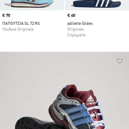
Price
€ 70
Price
€ 40
ΠΑΠΟΥΤΣΙΑ SL 72 RS
adilette Slides
Παιδικά Originals
Originals
3 χρώματα
Πρ