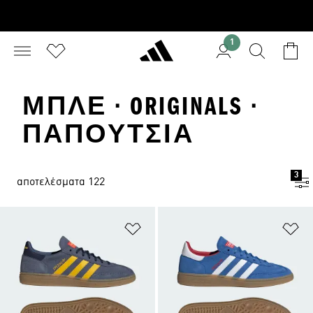
1
ΜΠΛΕ · ORIGINALS ·
ΠΑΠΟΎΤΣΙΑ
3
αποτελέσματα 122
Προσθήκη στη Λίστα Επιθυμιών
Πρ