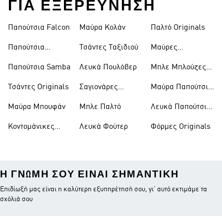
ΓΙΑ ΕΞΕΡΕΥΝΗΣΗ
Παπούτσια Falcon
Μαύρα Κολάν
Παλτό Originals
Originals
Παπούτσια
Τσάντες Ταξιδιού
Μαύρες
Continental 80
Κοντομάνικες
Παπούτσια Samba
Λευκά Πουλόβερ
Μπλε Μπλούζες
Μπλούζες
Πόλο
Τσάντες Originals
Σαγιονάρες
Μαύρα Παπούτσια
Adilette
Superstar
Μαύρα Μπουφάν
Μπλε Παλτό
Λευκά Παπούτσια
Superstar
Κοντομάνικες
Λευκά Φούτερ
Φόρμες Originals
Μπλούζες
Η ΓΝΏΜΗ ΣΟΥ ΕΊΝΑΙ ΣΗΜΑΝΤΙΚΉ
Επιδίωξή μας είναι η καλύτερη εξυπηρέτησή σου, γι’ αυτό εκτιμάμε τα
σχόλιά σου