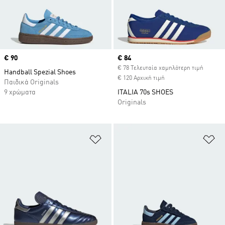
Price
€ 90
Current price
€ 84
€ 78 Τελευταία χαμηλότερη τιμή
Handball Spezial Shoes
€ 120 Αρχική τιμή
Παιδικά Originals
9 χρώματα
ITALIA 70s SHOES
Originals
Προσθήκη στη Λίστα Επιθυμιών
Πρ