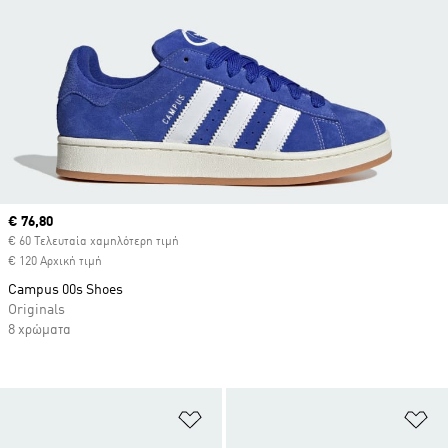
Current price
€ 76,80
€ 60 Τελευταία χαμηλότερη τιμή
€ 120 Αρχική τιμή
Campus 00s Shoes
Originals
8 χρώματα
Προσθήκη στη Λίστα Επιθυμιών
Πρ