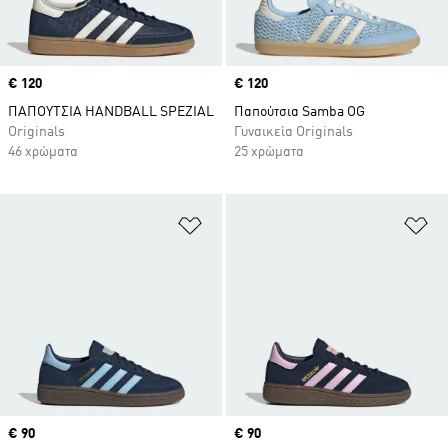
Price
€ 120
Price
€ 120
ΠΑΠΟΥΤΣΙΑ HANDBALL SPEZIAL
Παπούτσια Samba OG
Originals
Γυναικεία Originals
46 χρώματα
25 χρώματα
Προσθήκη στη Λίστα Επιθυμιών
Πρ
Price
€ 90
Price
€ 90