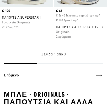
Price
€ 120
Current price
€ 66
€ 56,40 Τελευταία χαμηλότερη τιμή
ΠΑΠΟΥΤΣΙΑ SUPERSTAR II
€ 120 Αρχική τιμή
Γυναικεία Originals
23 χρώματα
ΠΑΠΟΥΤΣΙΑ ADIZERO ADIOS OG
Originals
2 χρώματα
Σελίδα 1 από 3
Επόμενο
ΜΠΛΕ • ORIGINALS •
ΠΑΠΟΎΤΣΙΑ ΚΑΙ ΑΛΛΑ