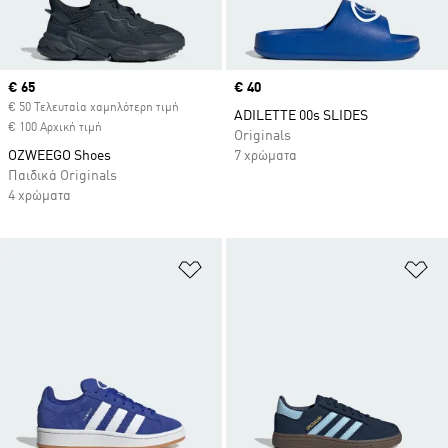
Current price
€ 65
Price
€ 40
€ 50 Τελευταία χαμηλότερη τιμή
ADILETTE 00s SLIDES
€ 100 Αρχική τιμή
Originals
OZWEEGO Shoes
7 χρώματα
Παιδικά Originals
4 χρώματα
Προσθήκη στη Λίστα Επιθυμιών
Πρ