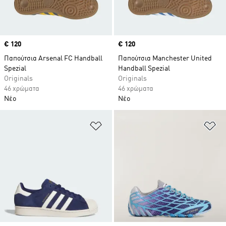
Price
€ 120
Price
€ 120
Παπούτσια Arsenal FC Handball
Παπούτσια Manchester United
Spezial
Handball Spezial
Originals
Originals
46 χρώματα
46 χρώματα
Νέο
Νέο
Προσθήκη στη Λίστα Επιθυμιών
Πρ