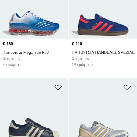
Price
€ 180
Price
€ 110
Παπούτσια Megaride F50
ΠΑΠΟΥΤΣΙΑ HANDBALL SPEZIAL
Originals
Originals
8 χρώματα
19 χρώματα
Προσθήκη στη Λίστα Επιθυμιών
Πρ