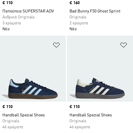
Price
€ 110
Price
€ 160
Παπούτσια SUPERSTAR ADV
Bad Bunny F50 Ghost Sprint
Ανδρικά Originals
Originals
3 χρώματα
2 χρώματα
Νέο
Νέο
Προσθήκη στη Λίστα Επιθυμιών
Πρ
Price
€ 110
Price
€ 110
Handball Spezial Shoes
Handball Spezial Shoes
Originals
Originals
46 χρώματα
46 χρώματα