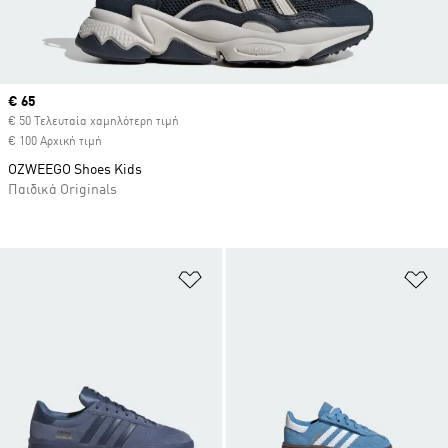
Current price
€ 65
€ 50 Τελευταία χαμηλότερη τιμή
€ 100 Αρχική τιμή
OZWEEGO Shoes Kids
Παιδικά Originals
Προσθήκη στη Λίστα Επιθυμιών
Πρ