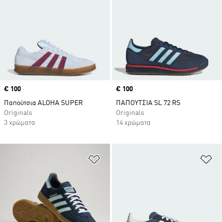
Price
€ 100
Price
€ 100
Παπούτσια ALOHA SUPER
ΠΑΠΟΥΤΣΙΑ SL 72 RS
Originals
Originals
3 χρώματα
14 χρώματα
Προσθήκη στη Λίστα Επιθυμιών
Πρ