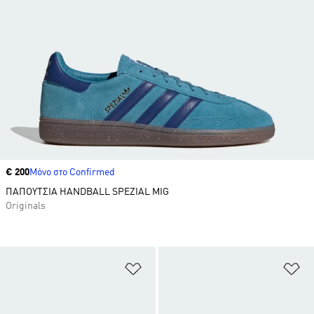
Price
€ 200
Μόνο στο Confirmed
ΠΑΠΟΥΤΣΙΑ HANDBALL SPEZIAL MIG
Originals
Προσθήκη στη Λίστα Επιθυμιών
Πρ