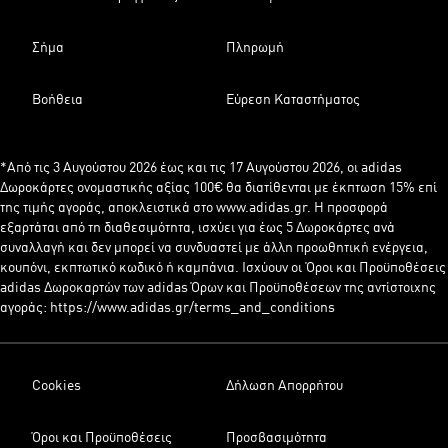
Σήμα
Πληρωμή
Βοήθεια
Εύρεση Καταστήματος
*Από τις 3 Αυγούστου 2026 έως και τις 17 Αυγούστου 2026, οι adidas
Δωροκάρτες ονομαστικής αξίας 100€ θα διατίθενται με έκπτωση 15% επί
της τιμής αγοράς, αποκλειστικά στο www.adidas.gr. Η προσφορά
εξαρτάται από τη διαθεσιμότητα, ισχύει για έως 5 Δωροκάρτες ανά
συναλλαγή και δεν μπορεί να συνδυαστεί με άλλη προωθητική ενέργεια,
κουπόνι, εκπτωτικό κωδικό ή καμπάνια. Ισχύουν οι Όροι και Προϋποθέσεις
adidas Δωροκαρτών των adidas Όρων και Προϋποθέσεων της αντίστοιχης
αγοράς: https://www.adidas.gr/terms_and_conditions
Cookies
Δήλωση Απορρήτου
Όροι και Προϋποθέσεις
Προσβασιμότητα