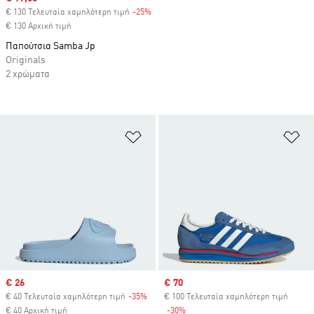
€ 130 Τελευταία χαμηλότερη τιμή
-25%
Discount
€ 130 Αρχική τιμή
Παπούτσια Samba Jp
Originals
2 χρώματα
Προσθήκη στη Λίστα Επιθυμιών
Πρ
Sale price
€ 26
Sale price
€ 70
€ 40 Τελευταία χαμηλότερη τιμή
-35%
Discount
€ 100 Τελευταία χαμηλότερη τιμή
€ 40 Αρχική τιμή
-30%
Discount