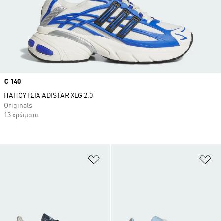
Price
€ 140
ΠΑΠΟΥΤΣΙΑ ADISTAR XLG 2.0
Originals
13 χρώματα
Προσθήκη στη Λίστα Επιθυμιών
Πρ