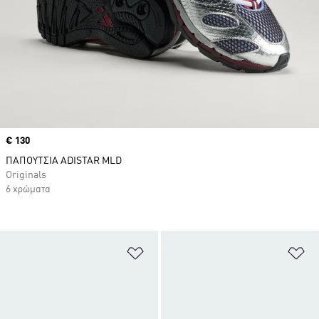
Price
€ 130
ΠΑΠΟΥΤΣΙΑ ADISTAR MLD
Originals
6 χρώματα
Προσθήκη στη Λίστα Επιθυμιών
Πρ