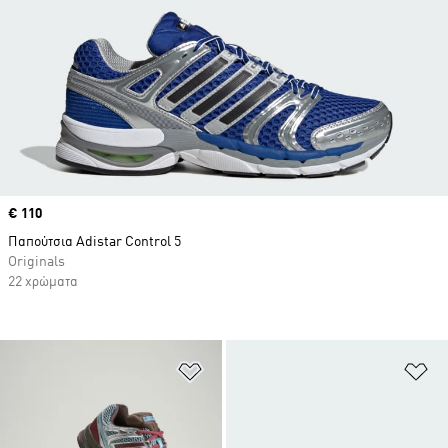
Price
€ 110
Παπούτσια Adistar Control 5
Originals
22 χρώματα
Προσθήκη στη Λίστα Επιθυμιών
Πρ