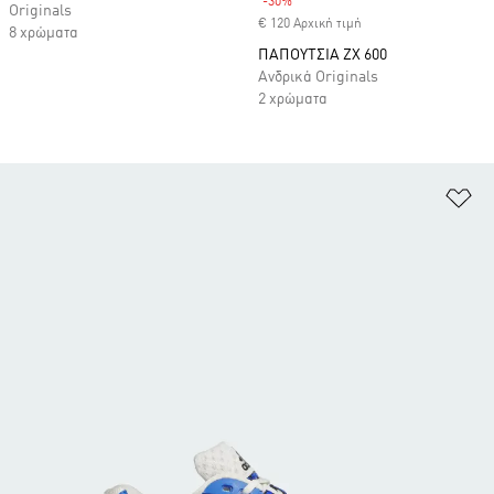
-30%
Discount
Originals
€ 120 Αρχική τιμή
8 χρώματα
ΠΑΠΟΥΤΣΙΑ ZX 600
Ανδρικά Originals
2 χρώματα
Πρ