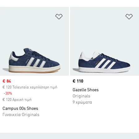
Προσθήκη στη Λίστα Επιθυμιών
Πρ
Sale price
€ 84
Price
€ 110
€ 120 Τελευταία χαμηλότερη τιμή
Gazelle Shoes
-30%
Discount
Originals
€ 120 Αρχική τιμή
9 χρώματα
Campus 00s Shoes
Γυναικεία Originals