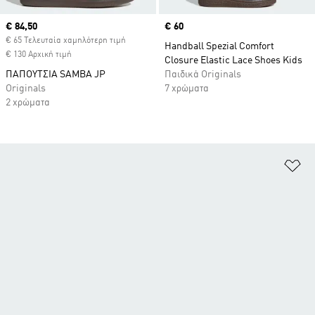
Current price
€ 84,50
Price
€ 60
€ 65 Τελευταία χαμηλότερη τιμή
Handball Spezial Comfort
€ 130 Αρχική τιμή
Closure Elastic Lace Shoes Kids
ΠΑΠΟΥΤΣΙΑ SAMBA JP
Παιδικά Originals
Originals
7 χρώματα
2 χρώματα
Πρ