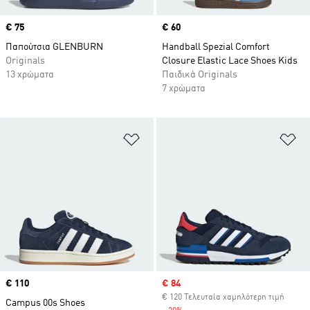
Price
€ 75
Price
€ 60
Παπούτσια GLENBURN
Handball Spezial Comfort
Originals
Closure Elastic Lace Shoes Kids
13 χρώματα
Παιδικά Originals
7 χρώματα
Προσθήκη στη Λίστα Επιθυμιών
Πρ
Price
€ 110
Sale price
€ 84
€ 120 Τελευταία χαμηλότερη τιμή
Campus 00s Shoes