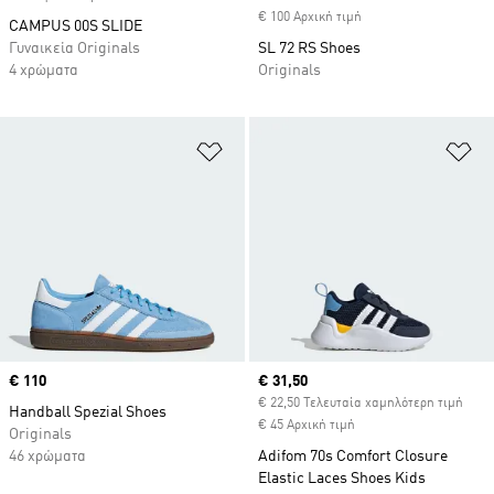
€ 100 Αρχική τιμή
CAMPUS 00S SLIDE
Γυναικεία Originals
SL 72 RS Shoes
4 χρώματα
Originals
Προσθήκη στη Λίστα Επιθυμιών
Πρ
Price
€ 110
Current price
€ 31,50
€ 22,50 Τελευταία χαμηλότερη τιμή
Handball Spezial Shoes
€ 45 Αρχική τιμή
Originals
46 χρώματα
Adifom 70s Comfort Closure
Elastic Laces Shoes Kids