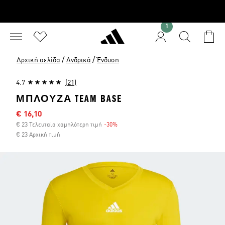
1
/
/
Αρχική σελίδα
Ανδρικά
Ένδυση
4.7
(21)
ΜΠΛΟΎΖΑ TEAM BASE
Τιμή έκπτωσης
€ 16,10
€ 23 Τελευταία χαμηλότερη τιμή
-30%
Έκπτωση
€ 23 Αρχική τιμή