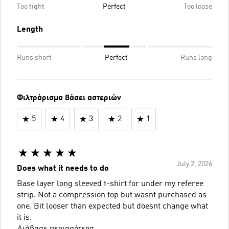
Too tight
Perfect
Too loose
Length
Runs short
Perfect
Runs long
Φιλτράρισμα βάσει αστεριών
5
4
3
2
1
July 2, 2026
Does what it needs to do
Base layer long sleeved t-shirt for under my referee
strip. Not a compression top but wasnt purchased as
one. Bit looser than expected but doesnt change what
it is.
Διάβασε περισσότερα