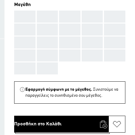
Μεγέθη
AAA
AAA
AAA
AAA
AAA
AAA
AAA
AAA
AAA
AAA
AAA
AAA
AAA
AAA
AAA
AAA
AAA
AAA
AAA
AAA
AAA
AAA
Εφαρμογή σύμφωνη με το μέγεθος.
Συνιστούμε να
παραγγείλεις το συνηθισμένο σου μέγεθος.
Προσθήκη στο Καλάθι