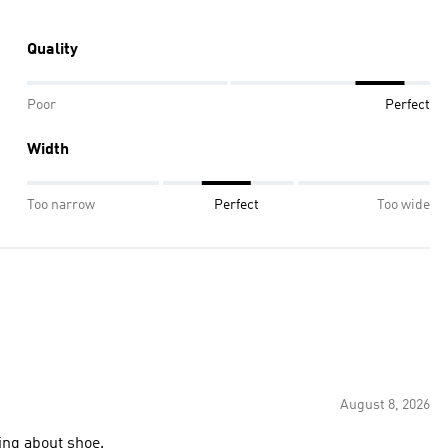
Quality
Poor
Perfect
Width
Too narrow
Perfect
Too wide
August 8, 2026
ing about shoe.