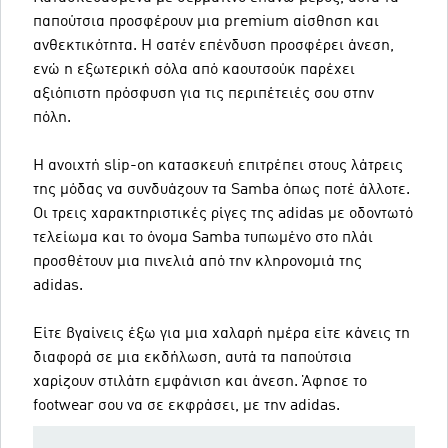
παπούτσια προσφέρουν μια premium αίσθηση και
ανθεκτικότητα. Η σατέν επένδυση προσφέρει άνεση,
ενώ η εξωτερική σόλα από καουτσούκ παρέχει
αξιόπιστη πρόσφυση για τις περιπέτειές σου στην
πόλη.
Η ανοιχτή slip-on κατασκευή επιτρέπει στους λάτρεις
της μόδας να συνδυάζουν τα Samba όπως ποτέ άλλοτε.
Οι τρεις χαρακτηριστικές ρίγες της adidas με οδοντωτό
τελείωμα και το όνομα Samba τυπωμένο στο πλάι
προσθέτουν μια πινελιά από την κληρονομιά της
adidas.
Είτε βγαίνεις έξω για μια χαλαρή ημέρα είτε κάνεις τη
διαφορά σε μια εκδήλωση, αυτά τα παπούτσια
χαρίζουν στιλάτη εμφάνιση και άνεση. Άφησε το
footwear σου να σε εκφράσει, με την adidas.