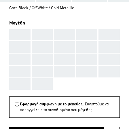
Core Black / Off White / Gold Metallic
Μεγέθη
AAA
AAA
AAA
AAA
AAA
AAA
AAA
AAA
AAA
AAA
AAA
AAA
AAA
AAA
AAA
AAA
AAA
AAA
AAA
AAA
AAA
AAA
Εφαρμογή σύμφωνη με το μέγεθος.
Συνιστούμε να
παραγγείλεις το συνηθισμένο σου μέγεθος.