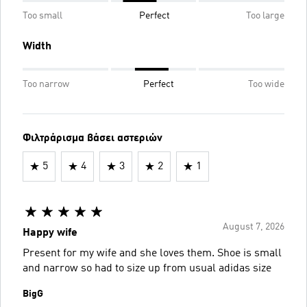
Too small
Perfect
Too large
Width
Too narrow
Perfect
Too wide
Φιλτράρισμα βάσει αστεριών
5
4
3
2
1
August 7, 2026
Happy wife
Present for my wife and she loves them. Shoe is small
and narrow so had to size up from usual adidas size
BigG