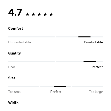
4.7
Comfort
Uncomfortable
Comfortable
Quality
Poor
Perfect
Size
Too small
Perfect
Too large
Width