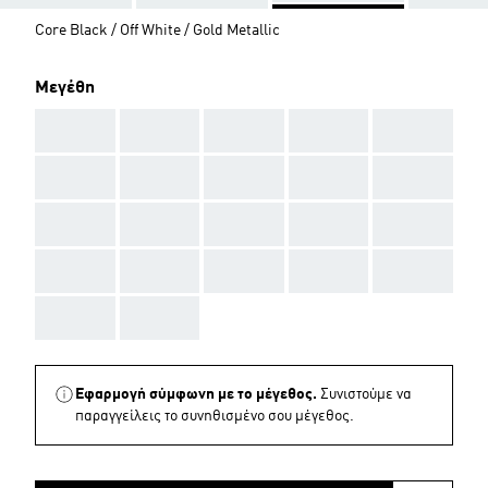
Core Black / Off White / Gold Metallic
Μεγέθη
AAA
AAA
AAA
AAA
AAA
AAA
AAA
AAA
AAA
AAA
AAA
AAA
AAA
AAA
AAA
AAA
AAA
AAA
AAA
AAA
AAA
AAA
Εφαρμογή σύμφωνη με το μέγεθος.
Συνιστούμε να
παραγγείλεις το συνηθισμένο σου μέγεθος.