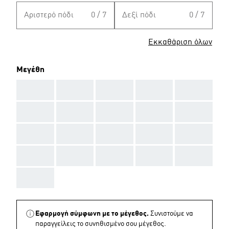
Αριστερό πόδι
0 / 7
Δεξί πόδι
0 / 7
Εκκαθάριση όλων
Μεγέθη
AAA
AAA
AAA
AAA
AAA
AAA
AAA
AAA
AAA
AAA
AAA
AAA
AAA
AAA
AAA
AAA
AAA
AAA
AAA
AAA
AAA
Εφαρμογή σύμφωνη με το μέγεθος.
Συνιστούμε να
παραγγείλεις το συνηθισμένο σου μέγεθος.