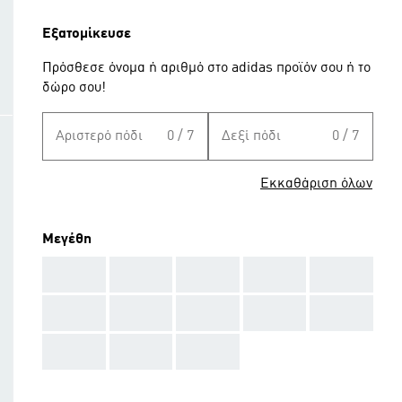
Εξατομίκευσε
Πρόσθεσε όνομα ή αριθμό στο adidas προϊόν σου ή το
δώρο σου!
Αριστερό πόδι
0 / 7
Δεξί πόδι
0 / 7
Εκκαθάριση όλων
Μεγέθη
AAA
AAA
AAA
AAA
AAA
AAA
AAA
AAA
AAA
AAA
AAA
AAA
AAA