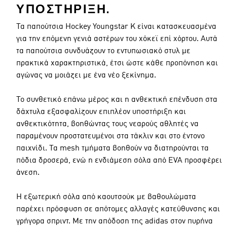
ΥΠΟΣΤΉΡΙΞΗ.
Τα παπούτσια Hockey Youngstar K είναι κατασκευασμένα
για την επόμενη γενιά αστέρων του χόκεϊ επί χόρτου. Αυτά
τα παπούτσια συνδυάζουν το εντυπωσιακό στυλ με
πρακτικά χαρακτηριστικά, έτσι ώστε κάθε προπόνηση και
αγώνας να μοιάζει με ένα νέο ξεκίνημα.
Το συνθετικό επάνω μέρος και η ανθεκτική επένδυση στα
δάχτυλα εξασφαλίζουν επιπλέον υποστήριξη και
ανθεκτικότητα, βοηθώντας τους νεαρούς αθλητές να
παραμένουν προστατευμένοι στα τάκλιν και στο έντονο
παιχνίδι. Τα mesh τμήματα βοηθούν να διατηρούνται τα
πόδια δροσερά, ενώ η ενδιάμεση σόλα από EVA προσφέρει
άνεση.
Η εξωτερική σόλα από καουτσούκ με βαθουλώματα
παρέχει πρόσφυση σε απότομες αλλαγές κατεύθυνσης και
γρήγορα σπριντ. Με την απόδοση της adidas στον πυρήνα