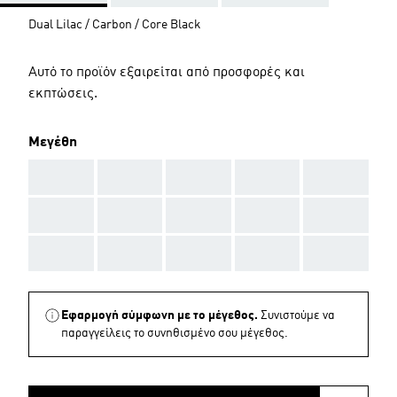
Dual Lilac / Carbon / Core Black
Αυτό το προϊόν εξαιρείται από προσφορές και
εκπτώσεις.
Μεγέθη
AAA
AAA
AAA
AAA
AAA
AAA
AAA
AAA
AAA
AAA
AAA
AAA
AAA
AAA
AAA
Εφαρμογή σύμφωνη με το μέγεθος.
Συνιστούμε να
παραγγείλεις το συνηθισμένο σου μέγεθος.