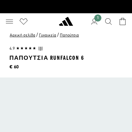
1
/
/
Αρχική σελίδα
Γυναικεία
Παπούτσια
4.9
(8)
ΠΑΠΟΎΤΣΙΑ RUNFALCON 6
Τιμή
€ 60