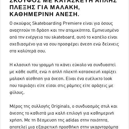
ΣΚΟΎΦΟΣ ΜΕ ΚΑΤΑΣΚΕΥΉ ΑΠΛΉΣ
ΠΛΈΞΗΣ ΓΙΑ ΜΑΛΑΚΉ,
ΚΑΘΗΜΕΡΙΝΉ ΆΝΕΣΗ.
Ο σκούφος Skateboarding Premiere είναι για όσους
αναζητούν τη δράση και την ατομικότητα. Εμπνευσμένο
από την ενέργεια του skateboard, αυτό το καπέλο είναι
σχεδιασμένο για να σου προσφέρει άνεση ενώ δείχνεις
στα καλύτερά σου.
Η κλασική του γραμμή το κάνει εύκολο να συνδυαστεί
με κάθε outfit, ενώ η απλή πλεκτή κατασκευή χαρίζει
μαλακή αίσθηση για άνεση. Είναι ένα ευέλικτο look
που ταιριάζει είτε είσαι στις ράμπες είτε αράζεις με
φίλους.
Μέρος της συλλογής Originals, ο συνδυασμός στυλ και
άνεσης το καθιστά μια καλή επιλογή για καθημερινή
χρήση. Με τη δέσμευση της adidas στην ποιότητα,
αποτελεί μια εξαιρετική προσθήκη στην γκαρνταρόμπα