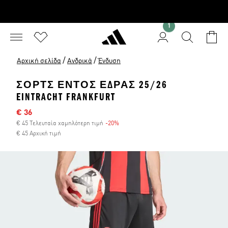
1
/
/
Αρχική σελίδα
Ανδρικά
Ένδυση
ΣΟΡΤΣ ΕΝΤΌΣ ΈΔΡΑΣ 25/26
EINTRACHT FRANKFURT
Τιμή έκπτωσης
€ 36
€ 45 Τελευταία χαμηλότερη τιμή
-20%
Έκπτωση
€ 45 Αρχική τιμή