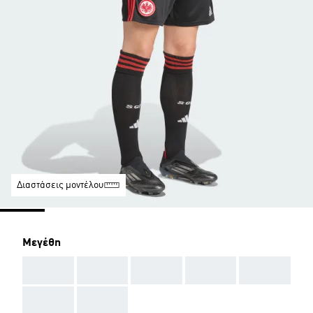
Διαστάσεις μοντέλου
Μεγέθη
AAA
AAA
AAA
AAA
AAA
AAA
AAA