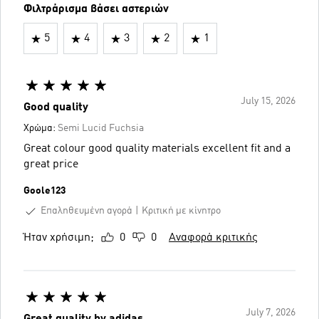
Φιλτράρισμα βάσει αστεριών
5
4
3
2
1
July 15, 2026
Good quality
Χρώμα:
Semi Lucid Fuchsia
Great colour good quality materials excellent fit and a
great price
Goole123
Επαληθευμένη αγορά
Κριτική με κίνητρο
Ήταν χρήσιμη;
0
0
Αναφορά κριτικής
July 7, 2026
Great quality by adidas