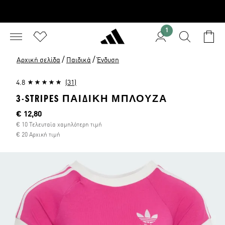
1
/
/
Αρχική σελίδα
Παιδικά
Ένδυση
4.8
(31)
3-STRIPES ΠΑΙΔΙΚΉ ΜΠΛΟΎΖΑ
Τρέχουσα τιμή
€ 12,80
€ 10 Τελευταία χαμηλότερη τιμή
€ 20 Αρχική τιμή