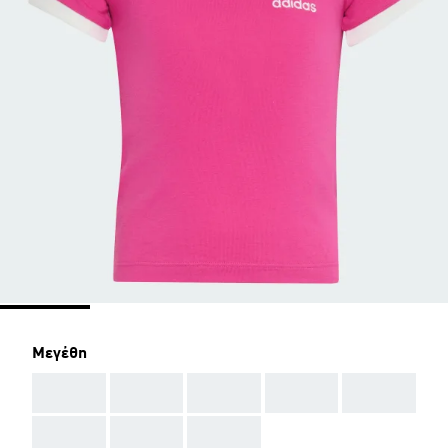
Μεγέθη
AAA
AAA
AAA
AAA
AAA
AAA
AAA
AAA