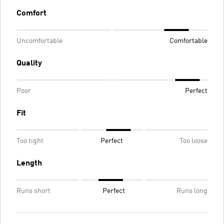
Comfort
Uncomfortable
Comfortable
Quality
Poor
Perfect
Fit
Too tight
Perfect
Too loose
Length
Runs short
Perfect
Runs long