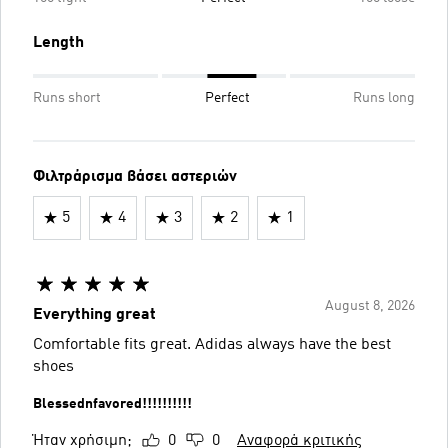
Length
Runs short
Perfect
Runs long
Φιλτράρισμα βάσει αστεριών
5
4
3
2
1
August 8, 2026
Everything great
Comfortable fits great. Adidas always have the best
shoes
Blessednfavored!!!!!!!!!!
Ήταν χρήσιμη;
0
0
Αναφορά κριτικής