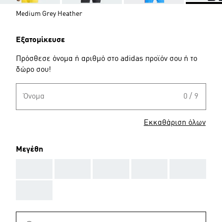
Medium Grey Heather
Εξατομίκευσε
Πρόσθεσε όνομα ή αριθμό στο adidas προϊόν σου ή το
δώρο σου!
Όνομα
0 / 9
Εκκαθάριση όλων
Μεγέθη
AAA
AAA
AAA
AAA
AAA
AAA