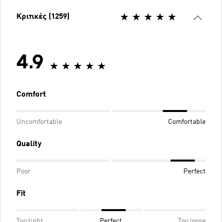
Κριτικές (1259)
4.9
Comfort
Uncomfortable
Comfortable
Quality
Poor
Perfect
Fit
Too tight
Perfect
Too loose