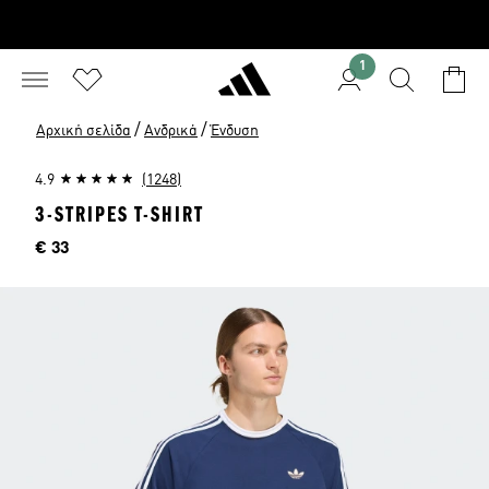
1
/
/
Αρχική σελίδα
Ανδρικά
Ένδυση
4.9
(1248)
3-STRIPES T-SHIRT
Τιμή
€ 33