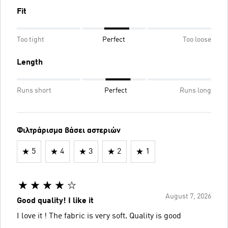
Fit
Too tight
Perfect
Too loose
Length
Runs short
Perfect
Runs long
Φιλτράρισμα βάσει αστεριών
5
4
3
2
1
August 7, 2026
Good quality! I like it
I love it ! The fabric is very soft. Quality is good