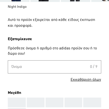
Night Indigo
Αυτό το προϊόν εξαιρείται από κάθε είδους έκπτωση
και προσφορά.
Εξατομίκευσε
Πρόσθεσε όνομα ή αριθμό στο adidas προϊόν σου ή το
δώρο σου!
Όνομα
0 / 9
Εκκαθάριση όλων
Μεγέθη
AAA
AAA
AAA
AAA
AAA