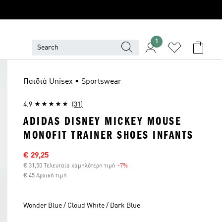
1
Παιδιά Unisex • Sportswear
4.9
(31)
ADIDAS DISNEY MICKEY MOUSE
MONOFIT TRAINER SHOES INFANTS
Τιμή έκπτωσης
€ 29,25
€ 31,50 Τελευταία χαμηλότερη τιμή
-7%
Έκπτωση
€ 45 Αρχική τιμή
Wonder Blue / Cloud White / Dark Blue