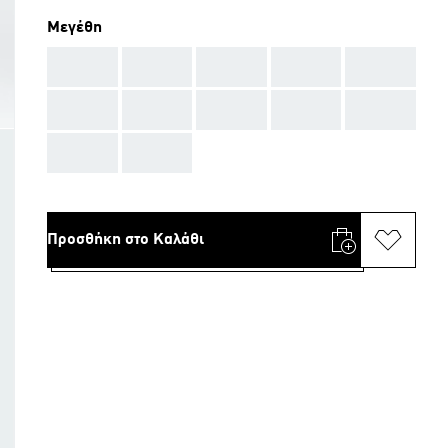
Μεγέθη
AAA
AAA
AAA
AAA
AAA
AAA
AAA
AAA
AAA
AAA
AAA
AAA
Προσθήκη στο Καλάθι