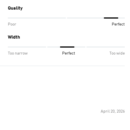
Quality
Poor
Perfect
Width
Too narrow
Perfect
Too wide
April 20, 2026