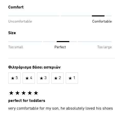
Comfort
Uncomfortable
Comfortable
Size
Too small
Perfect
Too large
Φιλτράρισμα βάσει αστεριών
5
4
3
2
1
perfect for toddlers
very comfortable for my son, he absolutely loved his shoes