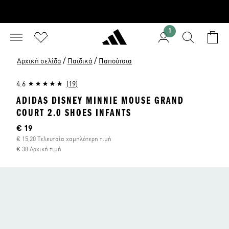
1
/
/
Αρχική σελίδα
Παιδικά
Παπούτσια
4.6
(19)
ADIDAS DISNEY MINNIE MOUSE GRAND
COURT 2.0 SHOES INFANTS
Τρέχουσα τιμή
€ 19
€ 15,20 Τελευταία χαμηλότερη τιμή
€ 38 Αρχική τιμή