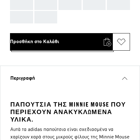
AAA
AAA
AAA
AAA
AAA
AAA
AAA
Προσθήκη στο Καλάθι
Περιγραφή
ΠΑΠΟΎΤΣΙΑ ΤΗΣ MINNIE MOUSE ΠΟΥ
ΠΕΡΙΈΧΟΥΝ ΑΝΑΚΥΚΛΩΜΈΝΑ
ΥΛΙΚΆ.
Αυτά τα adidas παπούτσια είναι σχεδιασμένα να
χαρίζουν χαρά στους μικρούς φίλους της Minnie Mouse