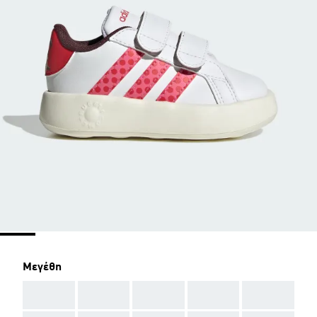
Μεγέθη
AAA
AAA
AAA
AAA
AAA