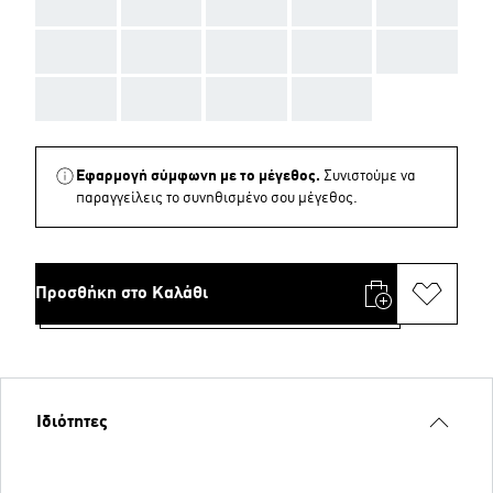
AAA
AAA
AAA
AAA
AAA
AAA
AAA
AAA
AAA
AAA
AAA
AAA
AAA
AAA
Εφαρμογή σύμφωνη με το μέγεθος.
Συνιστούμε να
παραγγείλεις το συνηθισμένο σου μέγεθος.
Προσθήκη στο Καλάθι
Ιδιότητες