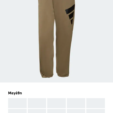
Μεγέθη
AAA
AAA
AAA
AAA
AAA