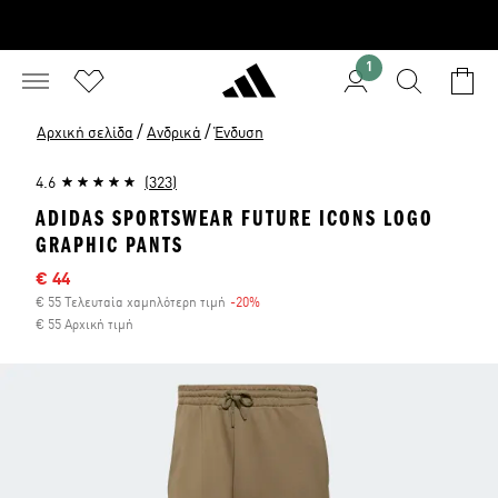
1
/
/
Αρχική σελίδα
Ανδρικά
Ένδυση
4.6
(323)
ADIDAS SPORTSWEAR FUTURE ICONS LOGO
GRAPHIC PANTS
Τιμή έκπτωσης
€ 44
€ 55 Τελευταία χαμηλότερη τιμή
-20%
Έκπτωση
€ 55 Αρχική τιμή