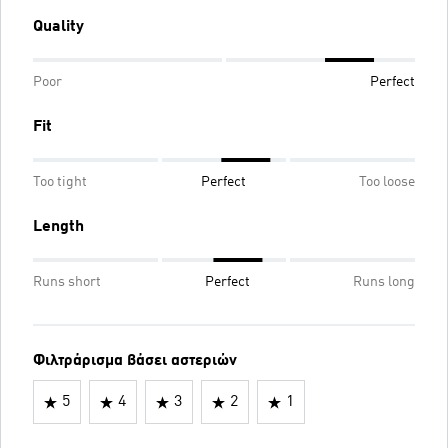
Quality
Poor
Perfect
Fit
Too tight
Perfect
Too loose
Length
Runs short
Perfect
Runs long
Φιλτράρισμα βάσει αστεριών
5
4
3
2
1