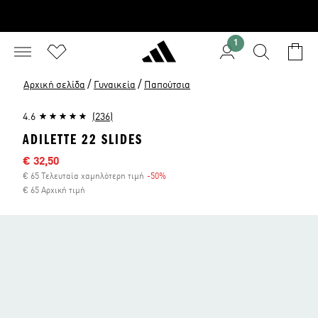
1
/
/
Αρχική σελίδα
Γυναικεία
Παπούτσια
4.6
(236)
ADILETTE 22 SLIDES
Τιμή έκπτωσης
€ 32,50
€ 65 Τελευταία χαμηλότερη τιμή
-50%
Έκπτωση
€ 65 Αρχική τιμή