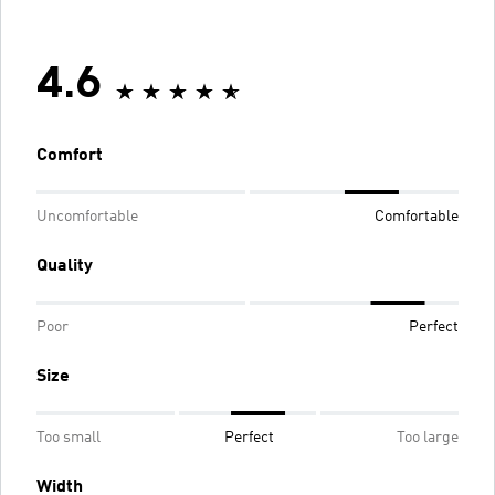
4.6
Comfort
Uncomfortable
Comfortable
Quality
Poor
Perfect
Size
Too small
Perfect
Too large
Width