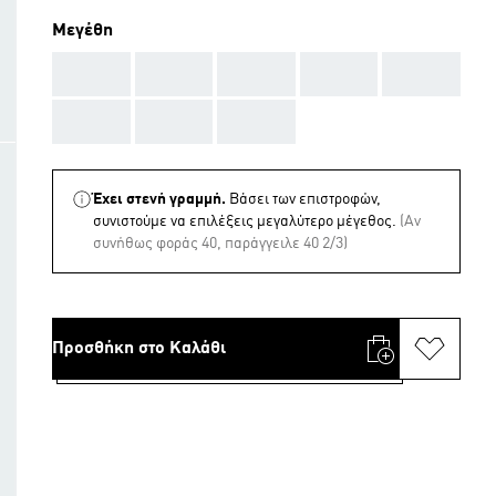
Μεγέθη
AAA
AAA
AAA
AAA
AAA
AAA
AAA
AAA
Έχει στενή γραμμή.
Βάσει των επιστροφών,
συνιστούμε να επιλέξεις μεγαλύτερο μέγεθος.
(Aν
συνήθως φοράς 40, παράγγειλε 40 2/3)
Προσθήκη στο Καλάθι