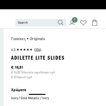
1
Γυναίκες • Originals
4.5
(356)
ADILETTE LITE SLIDES
Τρέχουσα τιμή
€ 18,81
€ 16,50 Τελευταία χαμηλότερη τιμή
€ 33 Αρχική τιμή
Χρώματα
Ivory / Gold Metallic / Ivory