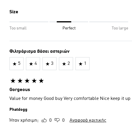
Size
Too small
Perfect
Too large
Φιλτράρισμα βάσει αστεριών
5
4
3
2
1
Gorgeous
Value for money Good buy Very comfortable Nice keep it up
Phatdogg
Ήταν χρήσιμη;
0
0
Αναφορά κριτικής