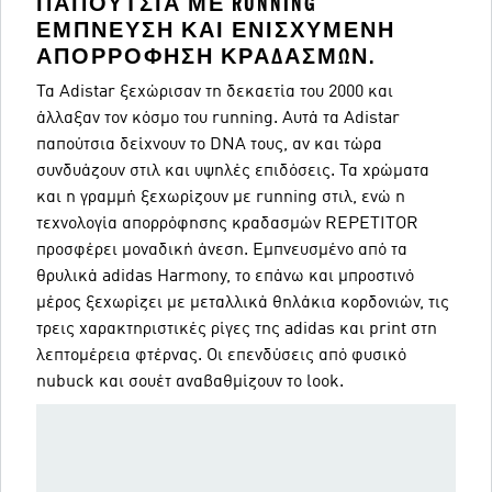
ΠΑΠΟΎΤΣΙΑ ΜΕ RUNNING
ΈΜΠΝΕΥΣΗ ΚΑΙ ΕΝΙΣΧΥΜΈΝΗ
ΑΠΟΡΡΌΦΗΣΗ ΚΡΑΔΑΣΜΏΝ.
Τα Adistar ξεχώρισαν τη δεκαετία του 2000 και
άλλαξαν τον κόσμο του running. Αυτά τα Adistar
παπούτσια δείχνουν το DNA τους, αν και τώρα
συνδυάζουν στιλ και υψηλές επιδόσεις. Τα χρώματα
και η γραμμή ξεχωρίζουν με running στιλ, ενώ η
τεχνολογία απορρόφησης κραδασμών REPETITOR
προσφέρει μοναδική άνεση. Εμπνευσμένο από τα
θρυλικά adidas Harmony, το επάνω και μπροστινό
μέρος ξεχωρίζει με μεταλλικά θηλάκια κορδονιών, τις
τρεις χαρακτηριστικές ρίγες της adidas και print στη
λεπτομέρεια φτέρνας. Οι επενδύσεις από φυσικό
nubuck και σουέτ αναβαθμίζουν το look.