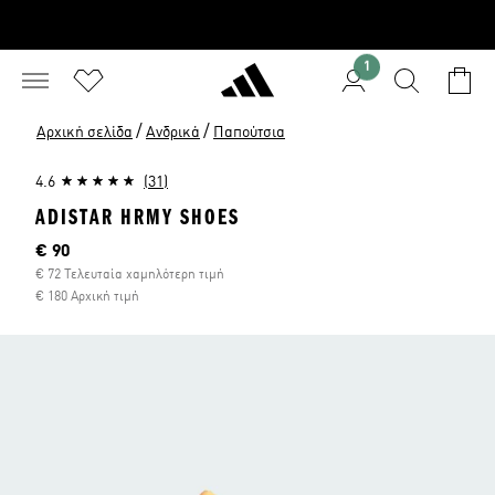
1
/
/
Αρχική σελίδα
Ανδρικά
Παπούτσια
4.6
(31)
ADISTAR HRMY SHOES
Τρέχουσα τιμή
€ 90
€ 72 Τελευταία χαμηλότερη τιμή
€ 180 Αρχική τιμή