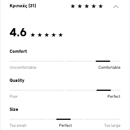
Κριτικές (31)
4.6
Comfort
Uncomfortable
Comfortable
Quality
Poor
Perfect
Size
Too small
Perfect
Too large