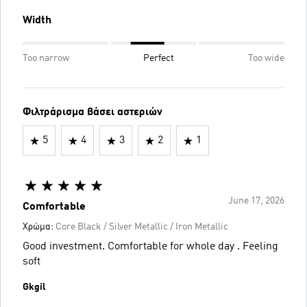
Width
Too narrow
Perfect
Too wide
Φιλτράρισμα βάσει αστεριών
5
4
3
2
1
June 17, 2026
Comfortable
Χρώμα:
Core Black / Silver Metallic / Iron Metallic
Good investment. Comfortable for whole day . Feeling
soft
Gkgil