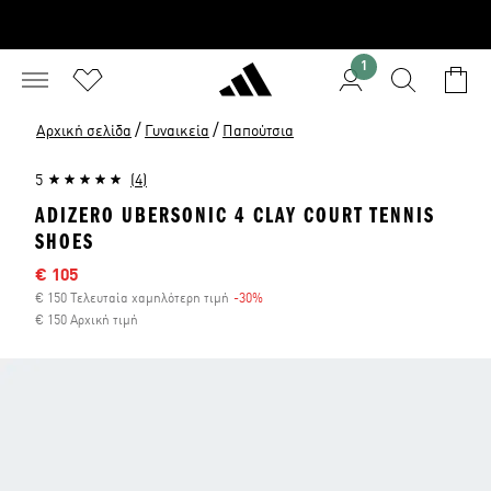
1
/
/
Αρχική σελίδα
Γυναικεία
Παπούτσια
5
(4)
ADIZERO UBERSONIC 4 CLAY COURT TENNIS
SHOES
Τιμή έκπτωσης
€ 105
€ 150 Τελευταία χαμηλότερη τιμή
-30%
Έκπτωση
€ 150 Αρχική τιμή