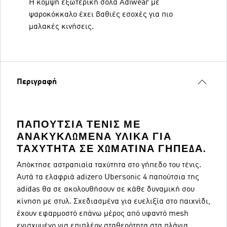
Η κομψή εξωτερική σόλα Adiwear με
ψαροκόκκαλο έχει βαθιές εσοχές για πιο
μαλακές κινήσεις.
Περιγραφή
ΠΑΠΟΎΤΣΙΑ ΤΈΝΙΣ ΜΕ
ΑΝΑΚΥΚΛΩΜΈΝΑ ΥΛΙΚΆ ΓΙΑ
ΤΑΧΎΤΗΤΑ ΣΕ ΧΩΜΆΤΙΝΑ ΓΉΠΕΔΑ.
Απόκτησε αστραπιαία ταχύτητα στο γήπεδο του τένις.
Αυτά τα ελαφριά adizero Ubersonic 4 παπούτσια της
adidas θα σε ακολουθήσουν σε κάθε δυναμική σου
κίνηση με στυλ. Σχεδιασμένα για ευελιξία στο παιχνίδι,
έχουν εφαρμοστό επάνω μέρος από υφαντό mesh
ενισχυμένο για επιπλέον σταθερότητα στα πλάγια