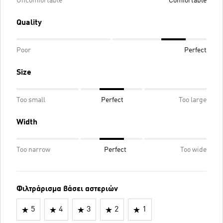
Uncomfortable
Comfortable
Quality
Poor
Perfect
Size
Too small
Perfect
Too large
Width
Too narrow
Perfect
Too wide
Φιλτράρισμα βάσει αστεριών
5
4
3
2
1