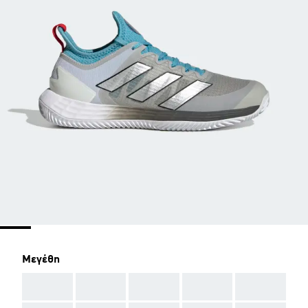
Μεγέθη
AAA
AAA
AAA
AAA
AAA