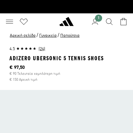
1
/
/
Αρχική σελίδα
Γυναικεία
Παπούτσια
4.5
(24)
ADIZERO UBERSONIC 5 TENNIS SHOES
Τρέχουσα τιμή
€ 97,50
€ 90 Τελευταία χαμηλότερη τιμή
€ 150 Αρχική τιμή