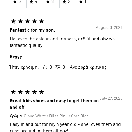
5
4
3
2
1
August 3, 2026
Fantastic for my son.
He loves the colour and trainers, gr8 fit and always
fantastic quality
Hoggy
Ήταν χρήσιμη;
0
0
Αναφορά κριτικής
July 27, 2026
Great kids shoes and easy to get them on
and off
Χρώμα:
Cloud White / Bliss Pink / Core Black
Easy in and out for my 4 year old - she loves them and
runs around in them all day!