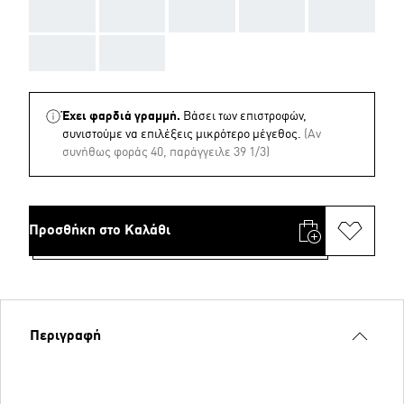
AAA
AAA
AAA
AAA
AAA
AAA
AAA
Έχει φαρδιά γραμμή.
Βάσει των επιστροφών,
συνιστούμε να επιλέξεις μικρότερο μέγεθος.
(Aν
συνήθως φοράς 40, παράγγειλε 39 1/3)
Προσθήκη στο Καλάθι
Περιγραφή