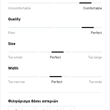
Uncomfortable
Comfortable
Quality
Poor
Perfect
Size
Too small
Perfect
Too large
Width
Too narrow
Perfect
Too wide
Φιλτράρισμα βάσει αστεριών