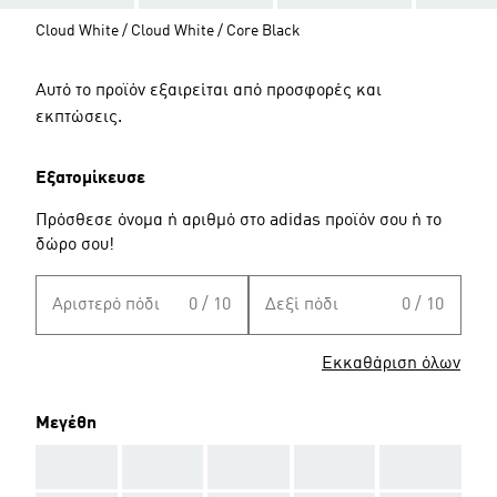
Cloud White / Cloud White / Core Black
Αυτό το προϊόν εξαιρείται από προσφορές και
εκπτώσεις.
Εξατομίκευσε
Πρόσθεσε όνομα ή αριθμό στο adidas προϊόν σου ή το
δώρο σου!
Αριστερό πόδι
0 / 10
Δεξί πόδι
0 / 10
Εκκαθάριση όλων
Μεγέθη
AAA
AAA
AAA
AAA
AAA