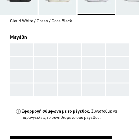
Cloud White / Green / Core Black
Μεγέθη
AAA
AAA
AAA
AAA
AAA
AAA
AAA
AAA
AAA
AAA
AAA
AAA
AAA
AAA
AAA
AAA
AAA
AAA
AAA
AAA
Εφαρμογή σύμφωνη με το μέγεθος.
Συνιστούμε να
παραγγείλεις το συνηθισμένο σου μέγεθος.