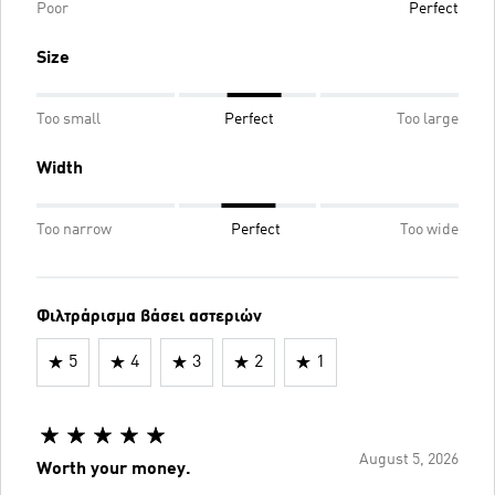
Poor
Perfect
Size
Too small
Perfect
Too large
Width
Too narrow
Perfect
Too wide
Φιλτράρισμα βάσει αστεριών
5
4
3
2
1
August 5, 2026
Worth your money.