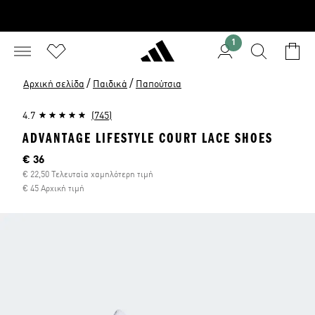
1
/
/
Αρχική σελίδα
Παιδικά
Παπούτσια
4.7
(745)
ADVANTAGE LIFESTYLE COURT LACE SHOES
Τρέχουσα τιμή
€ 36
€ 22,50 Τελευταία χαμηλότερη τιμή
€ 45 Αρχική τιμή