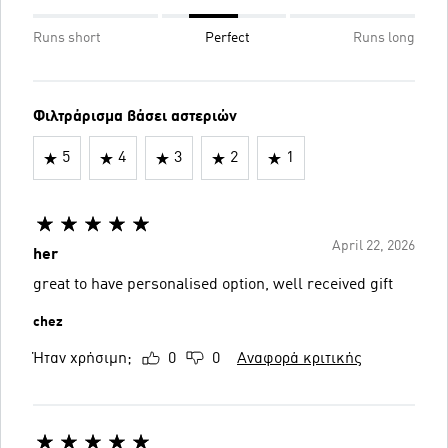
Runs short
Perfect
Runs long
Φιλτράρισμα βάσει αστεριών
5
4
3
2
1
April 22, 2026
her
great to have personalised option, well received gift
chez
Ήταν χρήσιμη;
0
0
Αναφορά κριτικής