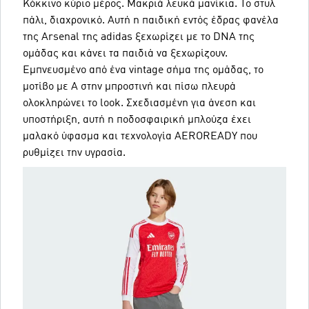
Κόκκινο κύριο μέρος. Μακριά λευκά μανίκια. Το στυλ
πάλι, διαχρονικό. Αυτή η παιδική εντός έδρας φανέλα
της Arsenal της adidas ξεχωρίζει με το DNA της
ομάδας και κάνει τα παιδιά να ξεχωρίζουν.
Εμπνευσμένο από ένα vintage σήμα της ομάδας, το
μοτίβο με A στην μπροστινή και πίσω πλευρά
ολοκληρώνει το look. Σχεδιασμένη για άνεση και
υποστήριξη, αυτή η ποδοσφαιρική μπλούζα έχει
μαλακό ύφασμα και τεχνολογία AEROREADY που
ρυθμίζει την υγρασία.