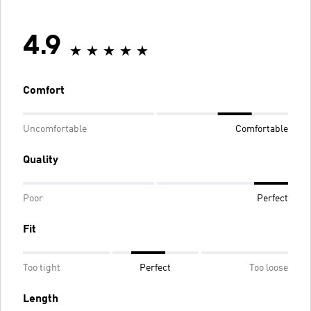
4.9
Comfort
Uncomfortable
Comfortable
Quality
Poor
Perfect
Fit
Too tight
Perfect
Too loose
Length