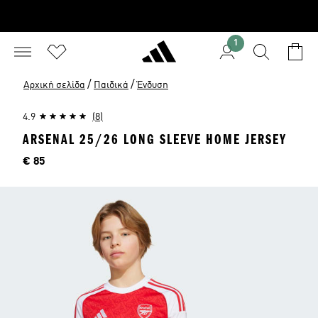
1
/
/
Αρχική σελίδα
Παιδικά
Ένδυση
4.9
(8)
ARSENAL 25/26 LONG SLEEVE HOME JERSEY
Τιμή
€ 85