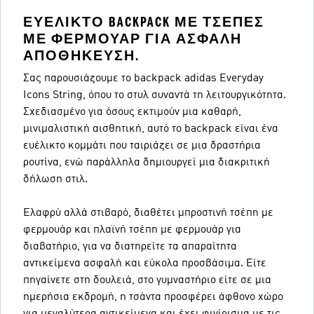
ΕΥΈΛΙΚΤΟ BACKPACK ΜΕ ΤΣΈΠΕΣ
ΜΕ ΦΕΡΜΟΥΆΡ ΓΙΑ ΑΣΦΑΛΉ
ΑΠΟΘΉΚΕΥΣΗ.
Σας παρουσιάζουμε το backpack adidas Everyday
Icons String, όπου το στυλ συναντά τη λειτουργικότητα.
Σχεδιασμένο για όσους εκτιμούν μια καθαρή,
μινιμαλιστική αισθητική, αυτό το backpack είναι ένα
ευέλικτο κομμάτι που ταιριάζει σε μια δραστήρια
ρουτίνα, ενώ παράλληλα δημιουργεί μια διακριτική
δήλωση στιλ.
Ελαφρύ αλλά στιβαρό, διαθέτει μπροστινή τσέπη με
φερμουάρ και πλαϊνή τσέπη με φερμουάρ για
διαβατήριο, για να διατηρείτε τα απαραίτητα
αντικείμενα ασφαλή και εύκολα προσβάσιμα. Είτε
πηγαίνετε στη δουλειά, στο γυμναστήριο είτε σε μια
ημερήσια εκδρομή, η τσάντα προσφέρει άφθονο χώρο
για μεγαλύτερα αντικείμενα και έχει φινίρισμα με τις