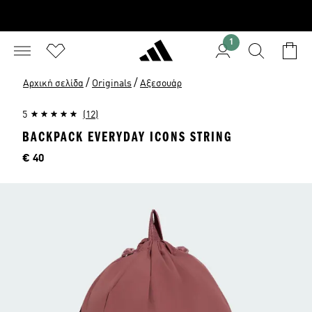
1
/
/
Αρχική σελίδα
Originals
Αξεσουάρ
5
(12)
BACKPACK EVERYDAY ICONS STRING
Τιμή
€ 40