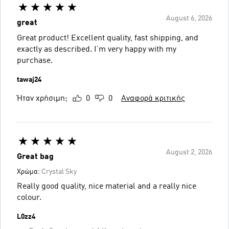
August 6, 2026
great
Great product! Excellent quality, fast shipping, and
exactly as described. I’m very happy with my
purchase.
tawaj24
Ήταν χρήσιμη;
0
0
Αναφορά κριτικής
August 2, 2026
Great bag
Χρώμα:
Crystal Sky
Really good quality, nice material and a really nice
colour.
L0zz4