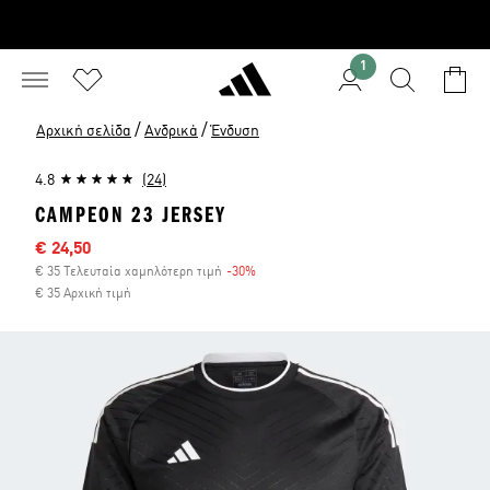
1
/
/
Αρχική σελίδα
Ανδρικά
Ένδυση
4.8
(24)
CAMPEON 23 JERSEY
Τιμή έκπτωσης
€ 24,50
€ 35 Τελευταία χαμηλότερη τιμή
-30%
Έκπτωση
€ 35 Αρχική τιμή