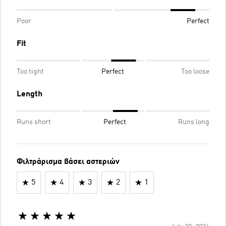
Poor
Perfect
Fit
Too tight
Perfect
Too loose
Length
Runs short
Perfect
Runs long
Φιλτράρισμα βάσει αστεριών
5
4
3
2
1