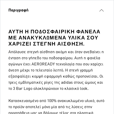
Περιγραφή
ΑΥΤΉ Η ΠΟΔΟΣΦΑΙΡΙΚΉ ΦΑΝΈΛΑ
ΜΕ ΑΝΑΚΥΚΛΩΜΈΝΑ ΥΛΙΚΆ ΣΟΥ
ΧΑΡΊΖΕΙ ΣΤΕΓΝΉ ΑΊΣΘΗΣΗ.
Απόλαυσε στεγνή αίσθηση ακόμη και όταν ανεβαίνει η
ένταση στο γήπεδο του ποδοσφαίρου. Αυτή η φανέλα
αγώνων έχει AEROREADY τεχνολογία που σου χαρίζει
άνεση μέχρι το τελευταίο λεπτό. Η στενή γραμμή
εξασφαλίζει κομψή εφαρμογή καθώς προπονείσαι. Οι
τρεις εμβληματικές ρίγες της adidas στους ώμους και
το 3 Bar Logo ολοκληρώνουν το κλασικό look.
Κατασκευασμένο από 100% ανακυκλωμένο υλικό, αυτό
το προϊόν αποτελεί μόνο μία από τις λύσεις στην
προσπάθεια μας να βάλουμε τέλος στα πλαστικά