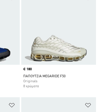
Price
€ 180
ΠΑΠΟΥΤΣΙΑ MEGARIDE F50
Originals
8 χρώματα
Προσθήκη στη Λίστα Επιθυμιών
Προσθήκη σ