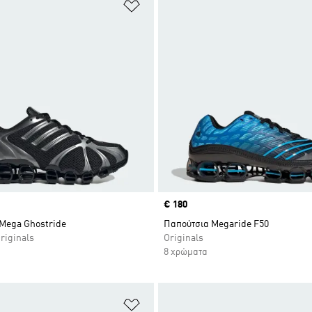
 Λίστα Επιθυμιών
Προσθήκη στη Λίστα Επιθυμιών
Price
€ 180
Mega Ghostride
Παπούτσια Megaride F50
riginals
Originals
8 χρώματα
 Λίστα Επιθυμιών
Προσθήκη στη Λίστα Επιθυμιών