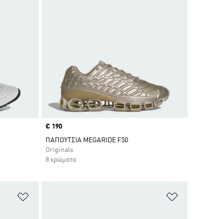
Price
€ 190
ΠΑΠΟΥΤΣΙΑ MEGARIDE F50
Originals
8 χρώματα
Προσθήκη στη Λίστα Επιθυμιών
Προσθήκη σ