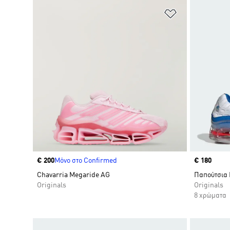
Προσθήκη στη
Price
€ 200
Μόνο στο Confirmed
Price
€ 180
Chavarria Megaride AG
Παπούτσια 
Originals
Originals
8 χρώματα