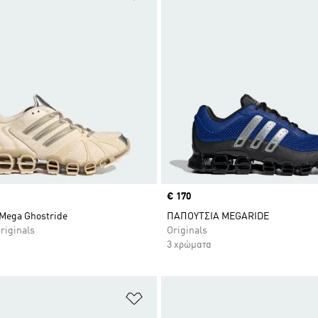
Price
€ 170
Mega Ghostride
ΠΑΠΟΥΤΣΙΑ MEGARIDE
riginals
Originals
3 χρώματα
 Λίστα Επιθυμιών
Προσθήκη στη Λίστα Επιθυμιών