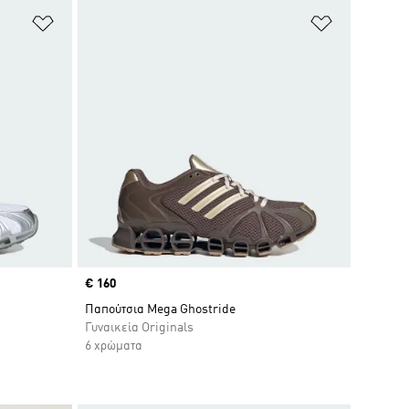
Προσθήκη στη Λίστα Επιθυμιών
Προσθήκη σ
Price
€ 160
Παπούτσια Mega Ghostride
Γυναικεία Originals
6 χρώματα