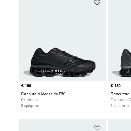
Προσθήκη στη
Price
€ 180
Price
€ 160
Παπούτσια Megaride F50
Παπούτσια 
Originals
Γυναικεία O
8 χρώματα
6 χρώματα
Προσθήκη στη