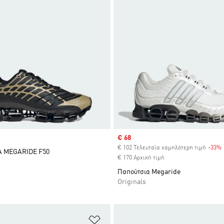
Sale price
€ 68
€ 102 Τελευταία χαμηλότερη τιμή
-33%
 MEGARIDE F50
€ 170 Αρχική τιμή
Παπούτσια Megaride
Originals
 Λίστα Επιθυμιών
Προσθήκη στη Λίστα Επιθυμιών