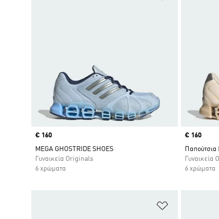
Price
€ 160
Price
€ 160
MEGA GHOSTRIDE SHOES
Παπούτσια 
Γυναικεία Originals
Γυναικεία O
6 χρώματα
6 χρώματα
Προσθήκη στη