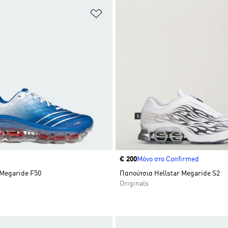
 Λίστα Επιθυμιών
Προσθήκη στη Λίστα Επιθυμιών
Price
€ 200
Μόνο στο Confirmed
Megaride F50
Παπούτσια Hellstar Megaride S2
Originals