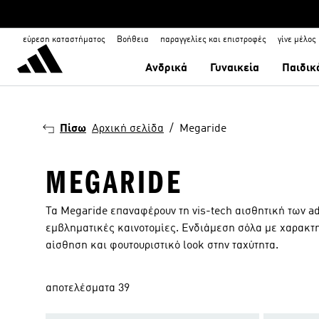
εύρεση καταστήματος
Βοήθεια
παραγγελίες και επιστροφές
γίνε μέλος
Ανδρικά
Γυναικεία
Παιδικ
Πίσω
Αρχική σελίδα
Megaride
MEGARIDE
Τα Megaride επαναφέρουν τη vis-tech αισθητική των ad
εμβληματικές καινοτομίες. Ενδιάμεση σόλα με χαρακτ
αίσθηση και φουτουριστικό look στην ταχύτητα.
αποτελέσματα 39