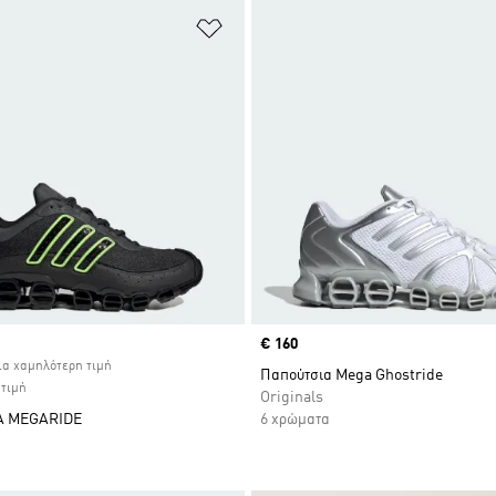
 Λίστα Επιθυμιών
Προσθήκη στη Λίστα Επιθυμιών
ice
Price
€ 160
ία χαμηλότερη τιμή
Παπούτσια Mega Ghostride
 τιμή
Originals
Α MEGARIDE
6 χρώματα