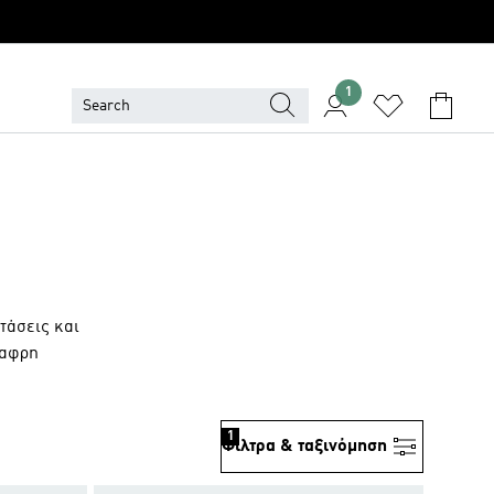
1
τάσεις και
λαφρη
1
Φίλτρα & ταξινόμηση