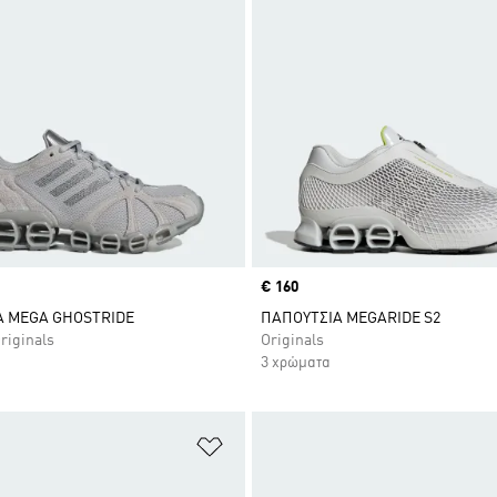
Price
€ 160
Α MEGA GHOSTRIDE
ΠΑΠΟΥΤΣΙΑ MEGARIDE S2
riginals
Originals
3 χρώματα
 Λίστα Επιθυμιών
Προσθήκη στη Λίστα Επιθυμιών