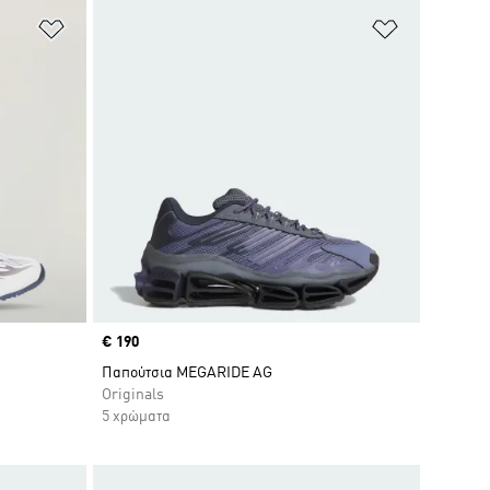
Προσθήκη στη Λίστα Επιθυμιών
Προσθήκη σ
Price
€ 190
Παπούτσια MEGARIDE AG
Originals
5 χρώματα