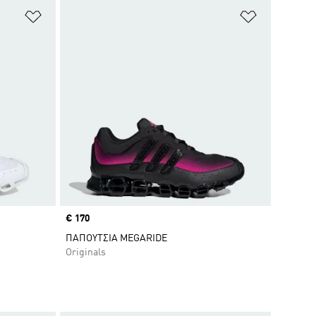
Προσθήκη στη Λίστα Επιθυμιών
Προσθήκη σ
Price
€ 170
ΠΑΠΟΥΤΣΙΑ MEGARIDE
Originals