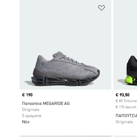
Προσθήκη στη
Price
€ 190
Current pr
€ 93,50
€ 85 Τελευτα
Παπούτσια MEGARIDE AG
€ 170 Αρχική
Originals
5 χρώματα
ΠΑΠΟΥΤΣΙ
Νέο
Originals