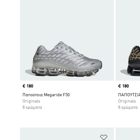
Price
€ 180
Price
€ 180
Παπούτσια Megaride F50
ΠΑΠΟΥΤΣΙΑ
Originals
Originals
8 χρώματα
8 χρώματα
Προσθήκη στη