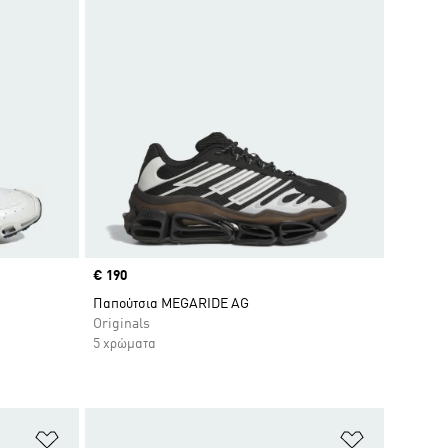
Price
€ 190
Discount
Παπούτσια MEGARIDE AG
Originals
5 χρώματα
Προσθήκη στη Λίστα Επιθυμιών
Προσθήκη σ