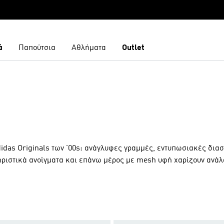
ά
Παπούτσια
Αθλήματα
Outlet
idas Originals των '00s: ανάγλυφες γραμμές, εντυπωσιακές διασ
ηριστικά ανοίγματα και επάνω μέρος με mesh υφή χαρίζουν ανά