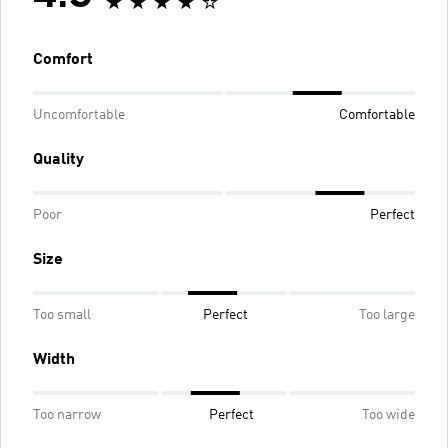
Comfort
Uncomfortable
Comfortable
Quality
Poor
Perfect
Size
Too small
Perfect
Too large
Width
Too narrow
Perfect
Too wide