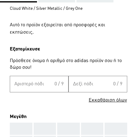
Cloud White / Silver Metallic / Grey One
Αυτό το προϊόν εξαιρείται από προσφορές και
εκπτώσεις.
Εξατομίκευσε
Πρόσθεσε όνομα ή αριθμό στο adidas προϊόν σου ή το
δώρο σου!
Αριστερό πόδι
0 / 9
Δεξί πόδι
0 / 9
Εκκαθάριση όλων
Μεγέθη
AAA
AAA
AAA
AAA
AAA