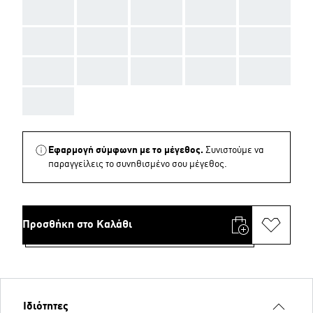
AAA
AAA
AAA
AAA
AAA
AAA
AAA
AAA
AAA
AAA
AAA
AAA
AAA
AAA
AAA
AAA
Εφαρμογή σύμφωνη με το μέγεθος.
Συνιστούμε να
παραγγείλεις το συνηθισμένο σου μέγεθος.
Προσθήκη στο Καλάθι
Ιδιότητες