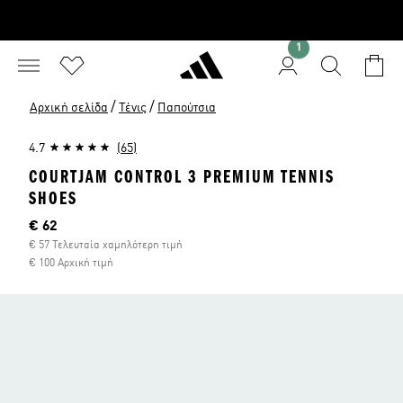
1
/
/
Αρχική σελίδα
Τένις
Παπούτσια
4.7
(65)
COURTJAM CONTROL 3 PREMIUM TENNIS
SHOES
Τρέχουσα τιμή
€ 62
€ 57 Τελευταία χαμηλότερη τιμή
€ 100 Αρχική τιμή