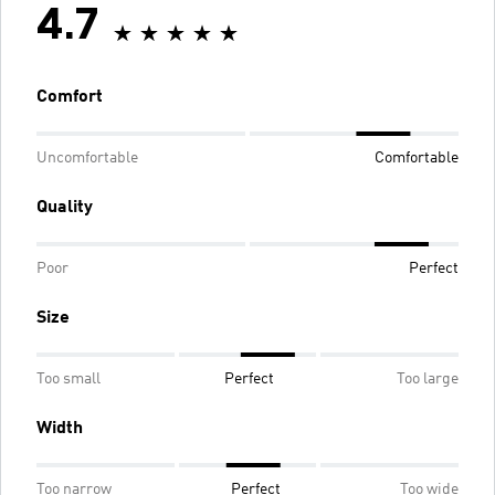
4.7
Comfort
Uncomfortable
Comfortable
Quality
Poor
Perfect
Size
Too small
Perfect
Too large
Width
Too narrow
Perfect
Too wide