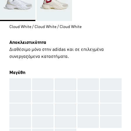
Cloud White / Cloud White / Cloud White
Αποκλειστικότητα
Διαθέσιμο μόνο στην adidas και σε επιλεγμένα
συνεργαζόμενα καταστήματα.
Μεγέθη
AAA
AAA
AAA
AAA
AAA
AAA
AAA
AAA
AAA
AAA
AAA
AAA
AAA
AAA
AAA
AAA
AAA
AAA
AAA
AAA