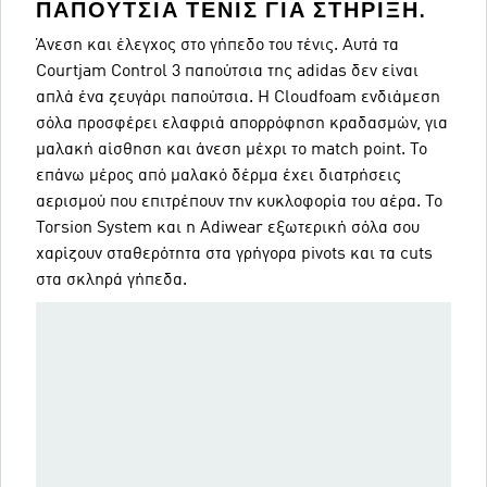
ΠΑΠΟΎΤΣΙΑ ΤΈΝΙΣ ΓΙΑ ΣΤΉΡΙΞΗ.
Άνεση και έλεγχος στο γήπεδο του τένις. Αυτά τα
Courtjam Control 3 παπούτσια της adidas δεν είναι
απλά ένα ζευγάρι παπούτσια. Η Cloudfoam ενδιάμεση
σόλα προσφέρει ελαφριά απορρόφηση κραδασμών, για
μαλακή αίσθηση και άνεση μέχρι το match point. Το
επάνω μέρος από μαλακό δέρμα έχει διατρήσεις
αερισμού που επιτρέπουν την κυκλοφορία του αέρα. Το
Torsion System και η Adiwear εξωτερική σόλα σου
χαρίζουν σταθερότητα στα γρήγορα pivots και τα cuts
στα σκληρά γήπεδα.