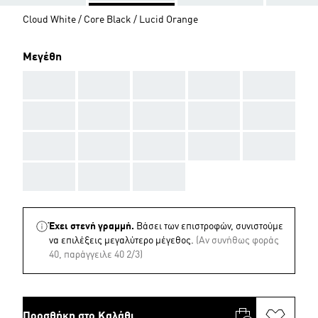
Cloud White / Core Black / Lucid Orange
Μεγέθη
AAA
AAA
AAA
AAA
AAA
AAA
AAA
AAA
AAA
AAA
AAA
AAA
AAA
AAA
AAA
AAA
AAA
AAA
Έχει στενή γραμμή.
Βάσει των επιστροφών, συνιστούμε
να επιλέξεις μεγαλύτερο μέγεθος.
(Aν συνήθως φοράς
40, παράγγειλε 40 2/3)
Προσθήκη στο Καλάθι