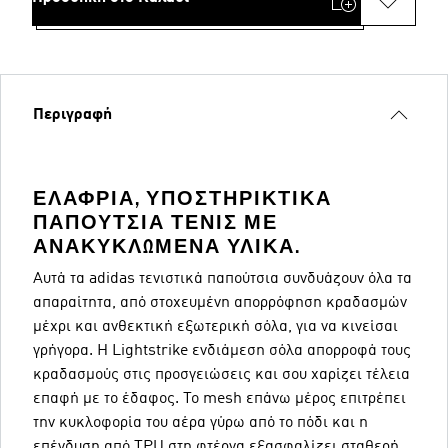
Περιγραφή
ΕΛΑΦΡΙΆ, ΥΠΟΣΤΗΡΙΚΤΙΚΆ
ΠΑΠΟΎΤΣΙΑ ΤΈΝΙΣ ΜΕ
ΑΝΑΚΥΚΛΩΜΈΝΑ ΥΛΙΚΆ.
Αυτά τα adidas τενιστικά παπούτσια συνδυάζουν όλα τα
απαραίτητα, από στοχευμένη απορρόφηση κραδασμών
μέχρι και ανθεκτική εξωτερική σόλα, για να κινείσαι
γρήγορα. Η Lightstrike ενδιάμεση σόλα απορροφά τους
κραδασμούς στις προσγειώσεις και σου χαρίζει τέλεια
επαφή με το έδαφος. Το mesh επάνω μέρος επιτρέπει
την κυκλοφορία του αέρα γύρω από το πόδι και η
επένδυση από TPU στη φτέρνα εξασφαλίζει σταθερή