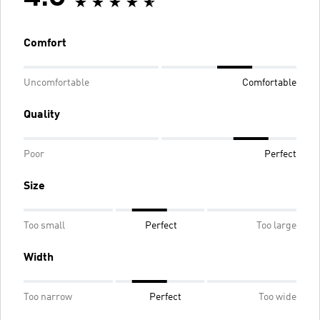
Comfort
Uncomfortable
Comfortable
Quality
Poor
Perfect
Size
Too small
Perfect
Too large
Width
Too narrow
Perfect
Too wide