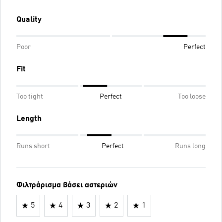
Quality
Poor
Perfect
Fit
Too tight
Perfect
Too loose
Length
Runs short
Perfect
Runs long
Φιλτράρισμα βάσει αστεριών
5
4
3
2
1