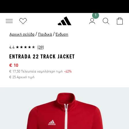
1
/
/
Αρχική σελίδα
Παιδικά
Ένδυση
4.4
(39)
ENTRADA 22 TRACK JACKET
Τιμή έκπτωσης
€ 10
€ 17,50 Τελευταία χαμηλότερη τιμή
-42%
Έκπτωση
€ 25 Αρχική τιμή