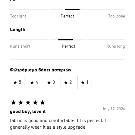
Too tight
Perfect
Too loose
Length
Runs short
Perfect
Runs long
Φιλτράρισμα βάσει αστεριών
5
4
3
2
1
July 17, 2026
good buy, love it
fabric is good and comfortable, fit is perfect. I
generally wear it as a style upgrade