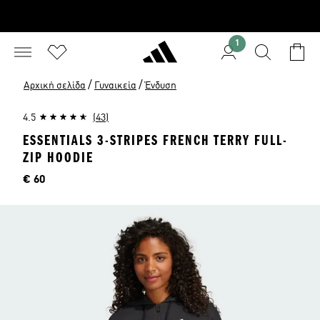
1
/
/
Αρχική σελίδα
Γυναικεία
Ένδυση
4.5
(43)
ESSENTIALS 3-STRIPES FRENCH TERRY FULL-
ZIP HOODIE
Τιμή
€ 60