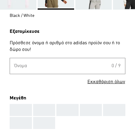
Black / White
Εξατομίκευσε
Πρόσθεσε όνομα ή αριθμό στο adidas προϊόν σου ή το
δώρο σου!
Όνομα
0 / 9
Εκκαθάριση όλων
Μεγέθη
AAA
AAA
AAA
AAA
AAA
AAA
AAA