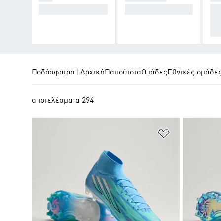
Cause Chaos.
Take Control.
Σχ
νδ
α.
Ποδόσφαιρο | Αρχική
Παπούτσια
Ομάδες
Εθνικές ομάδε
αποτελέσματα 294
Προσθήκη στη