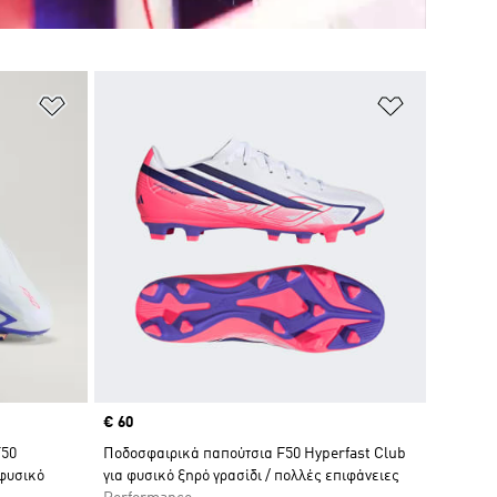
Προσθήκη στη Λίστα Επιθυμιών
Προσθήκη σ
Price
€ 60
F50
Ποδοσφαιρικά παπούτσια F50 Hyperfast Club
 φυσικό
για φυσικό ξηρό γρασίδι / πολλές επιφάνειες