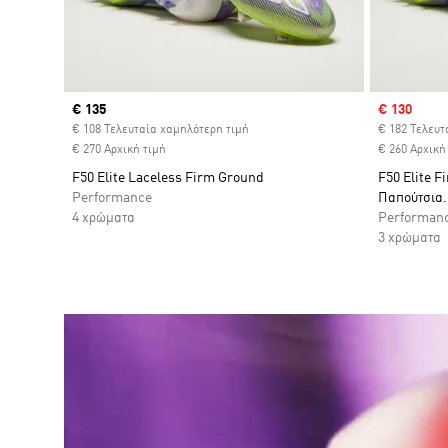
Current price
€ 135
Sale price
€ 130
€ 108 Τελευταία χαμηλότερη τιμή
€ 182 Τελευτ
€ 270 Αρχική τιμή
€ 260 Αρχική
F50 Elite Laceless Firm Ground
F50 Elite 
Performance
Παπούτσια.
4 χρώματα
Performan
3 χρώματα