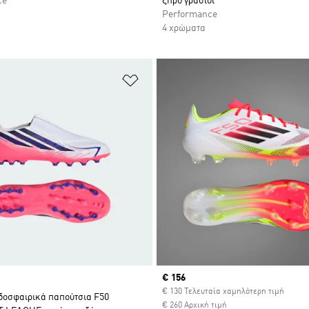
ce
ξηρό γρασίδι
Performance
4 χρώματα
 Λίστα Επιθυμιών
Προσθήκη στη Λίστα Επιθυμιών
Current price
€ 156
€ 130 Τελευταία χαμηλότερη τιμή
δοσφαιρικά παπούτσια F50
€ 260 Αρχική τιμή