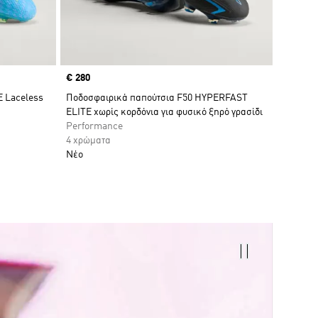
Price
€ 280
E Laceless
Ποδοσφαιρικά παπούτσια F50 HYPERFAST
ELITE χωρίς κορδόνια για φυσικό ξηρό γρασίδι
Performance
4 χρώματα
Νέο