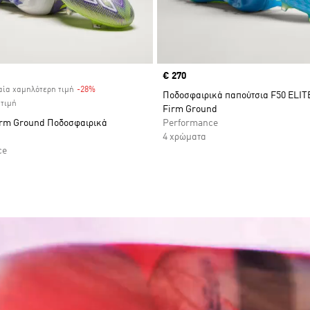
Price
€ 270
αία χαμηλότερη τιμή
-28%
Discount
Ποδοσφαιρικά παπούτσια F50 ELIT
 τιμή
Firm Ground
Firm Ground Ποδοσφαιρικά
Performance
4 χρώματα
ce