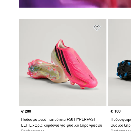
Προσθήκη στη
Price
€ 280
Price
€ 100
Ποδοσφαιρικά παπούτσια F50 HYPERFAST
Ποδοσφαιρι
ELITE χωρίς κορδόνια για φυσικό ξηρό γρασίδι
φυσικό ξηρ