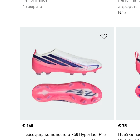
Performance
Performan
4 χρώματα
3 χρώματα
Νέο
Προσθήκη στη
Price
€ 160
Price
€ 75
Ποδοσφαιρικά παπούτσια F50 Hyperfast Pro
Παιδικά πο