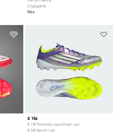
Performance
2 χρώματα
Νέο
Προσθήκη στη Λίστα Επιθυμιών
Προσθήκη σ
Current price
€ 156
€ 130 Τελευταία χαμηλότερη τιμή
€ 260 Αρχική τιμή