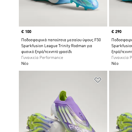
Price
€ 100
Price
€ 290
Ποδοσφαιρικά παπούτσια μεσαίου ύψους F50
Ποδοσφαιρι
Sparkfusion League Trinity Rodman για
Sparkfusion
φυσικό ξηρό/τεχνητό γρασίδι
ξηρό/τεχνητ
Γυναικεία Performance
Γυναικεία 
Νέο
Νέο
Προσθήκη στη