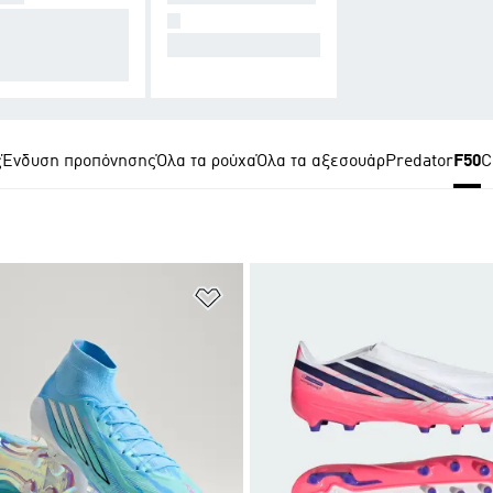
εδιασμένα για σύ
N
εση με την μπάλ
All Hers.
ς
Ένδυση προπόνησης
Όλα τα ρούχα
Όλα τα αξεσουάρ
Predator
F50
C
 Λίστα Επιθυμιών
Προσθήκη στη Λίστα Επιθυμιών