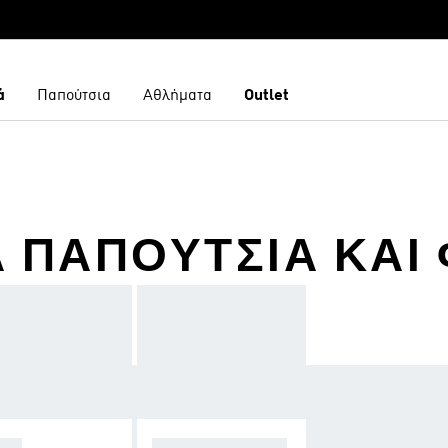
ά
Παπούτσια
Αθλήματα
Outlet
 ΠΑΠΟΎΤΣΙΑ ΚΑΙ 
OPA
F50 SPARKFUSIO