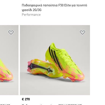
Ποδοσφαιρικά παπούτσια F50 Elite για τεχνητό
γρασίδι 2G/3G
Performance
Προσθήκη στη Λίστα Επιθυμιών
Προσθήκη σ
Price
€ 270