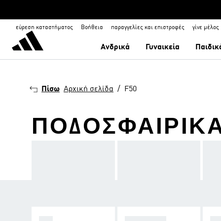
εύρεση καταστήματος
Βοήθεια
παραγγελίες και επιστροφές
γίνε μέλος
Ανδρικά
Γυναικεία
Παιδικ
Πίσω
Αρχική σελίδα
F50
ΠΟΔΟΣΦΑΙΡΙΚΆ
F50
PREDATOR
C