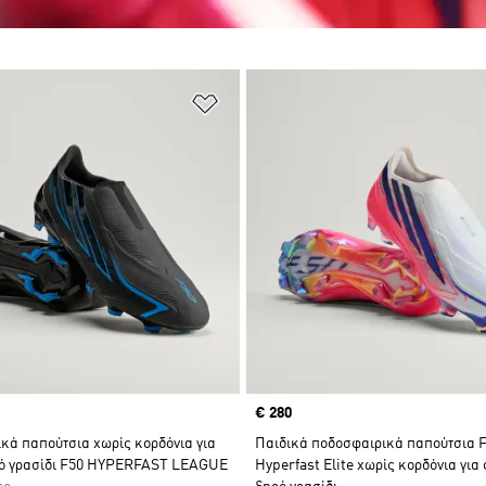
 Λίστα Επιθυμιών
Προσθήκη στη Λίστα Επιθυμιών
Price
€ 280
κά παπούτσια χωρίς κορδόνια για
Παιδικά ποδοσφαιρικά παπούτσια 
ό γρασίδι F50 HYPERFAST LEAGUE
Hyperfast Elite χωρίς κορδόνια για