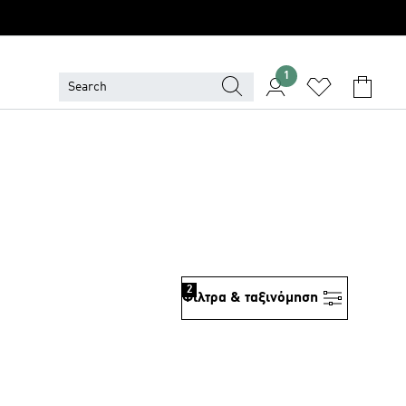
1
2
Φίλτρα & ταξινόμηση