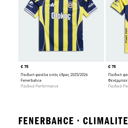
Price
€ 75
Price
€ 75
Παιδική φανέλα εντός έδρας 2025/2026
Παιδική φα
Fenerbahce
Φενέρμπαχ
Παιδικά Performance
Παιδικά Pe
FENERBAHCE • CLIMA