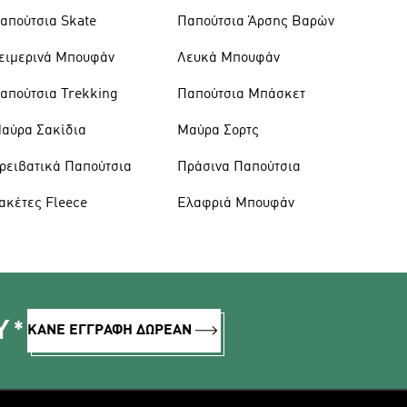
απούτσια Skate
Παπούτσια Άρσης Βαρών
ειμερινά Μπουφάν
Λευκά Μπουφάν
απούτσια Trekking
Παπούτσια Μπάσκετ
αύρα Σακίδια
Μαύρα Σορτς
ρειβατικά Παπούτσια
Πράσινα Παπούτσια
ακέτες Fleece
Ελαφριά Μπουφάν
Υ*
ΚΑΝΕ ΕΓΓΡΑΦΗ ΔΩΡΕΑΝ