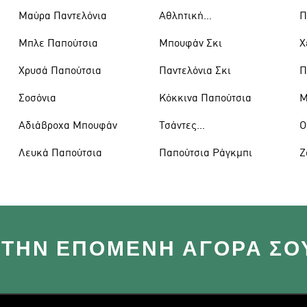
Μαύρα Παντελόνια
Αθλητική
Π
Ένδυση
Μπλε Παπούτσια
Μπουφάν Σκι
Χ
Χρυσά Παπούτσια
Παντελόνια Σκι
Π
Σοσόνια
Κόκκινα Παπούτσια
Μ
Αδιάβροχα Μπουφάν
Τσάντες
Ο
Ώμου
Λευκά Παπούτσια
Παπούτσια Ράγκμπι
Ζ
 ΣΤΗΝ ΕΠΌΜΕΝΗ ΑΓΟΡΆ ΣΟ