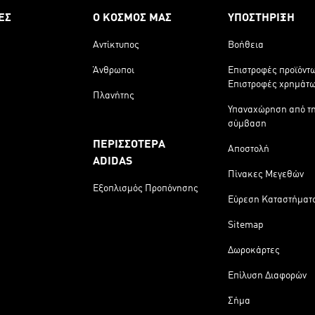
ΕΣ
Ο ΚΟΣΜΟΣ ΜΑΣ
ΥΠΟΣΤΗΡΙΞΗ
Αντίκτυπος
Βοήθεια
Άνθρωποι
Επιστροφές προϊόντ
Επιστροφές χρημάτ
Πλανήτης
Υπαναχώρηση από τ
σύμβαση
ΠΕΡΙΣΣΟΤΕΡΑ
Αποστολή
ADIDAS
Πίνακες Μεγεθών
Εξοπλισμός Προπόνησης
Εύρεση Καταστήματ
Sitemap
Δωροκάρτες
Επίλυση Διαφορών
Σήμα