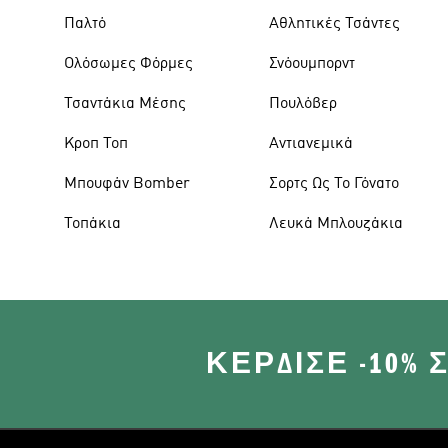
Παλτό
Αθλητικές Τσάντες
Ολόσωμες Φόρμες
Σνόουμπορντ
Τσαντάκια Μέσης
Πουλόβερ
Κροπ Τοπ
Αντιανεμικά
Μπουφάν Bomber
Σορτς Ως Το Γόνατο
Τοπάκια
Λευκά Μπλουζάκια
ΚΈΡΔΙΣΕ -10%