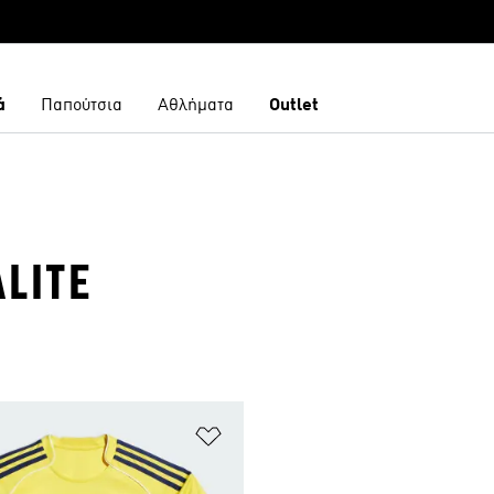
ά
Παπούτσια
Αθλήματα
Outlet
LITE
 Λίστα Επιθυμιών
Προσθήκη στη Λίστα Επιθυμιών