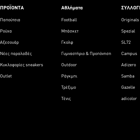
ΠΡΟΪΟΝΤΑ
Αθλήματα
ΣΥΛΛΟΓ
Παπούτσια
Football
Originals
Ρούχα
Μπάσκετ
Spezial
Αξεσουάρ
Γκολφ
SL72
Νέες παραλαβές
Γυμναστήριο & Προπόνηση
Campus
Κυκλοφορίες sneakers
Outdoor
Adizero
Outlet
Ράγκμπι
Samba
Τρέξιμο
Gazelle
Τένις
adicolor