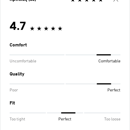
4.7
Comfort
Uncomfortable
Comfortable
Quality
Poor
Perfect
Fit
Too tight
Perfect
Too loose