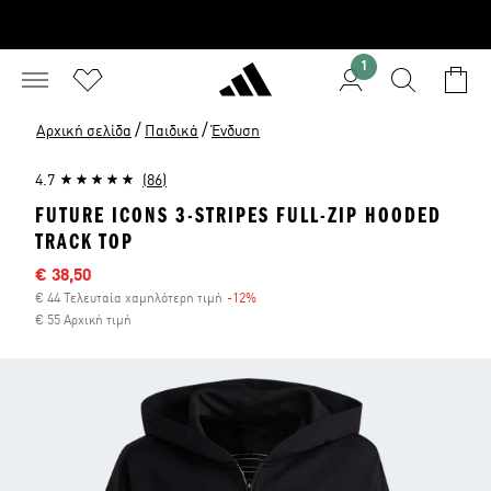
1
/
/
Αρχική σελίδα
Παιδικά
Ένδυση
4.7
(86)
FUTURE ICONS 3-STRIPES FULL-ZIP HOODED
TRACK TOP
Τιμή έκπτωσης
€ 38,50
€ 44 Τελευταία χαμηλότερη τιμή
-12%
Έκπτωση
€ 55 Αρχική τιμή