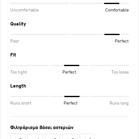
Uncomfortable
Comfortable
Quality
Poor
Perfect
Fit
Too tight
Perfect
Too loose
Length
Runs short
Perfect
Runs long
Φιλτράρισμα βάσει αστεριών