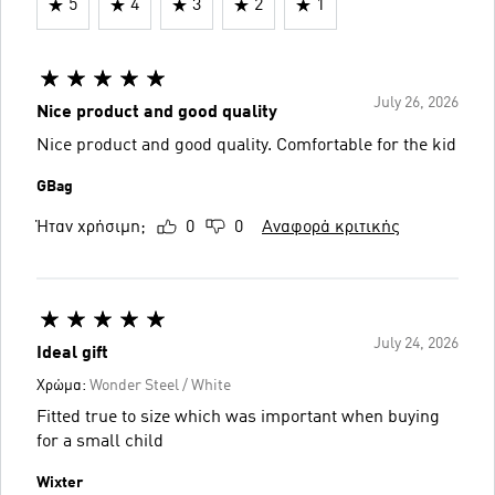
5
4
3
2
1
July 26, 2026
Nice product and good quality
Nice product and good quality. Comfortable for the kid
GBag
Ήταν χρήσιμη;
0
0
Αναφορά κριτικής
July 24, 2026
Ideal gift
Χρώμα:
Wonder Steel / White
Fitted true to size which was important when buying
for a small child
Wixter