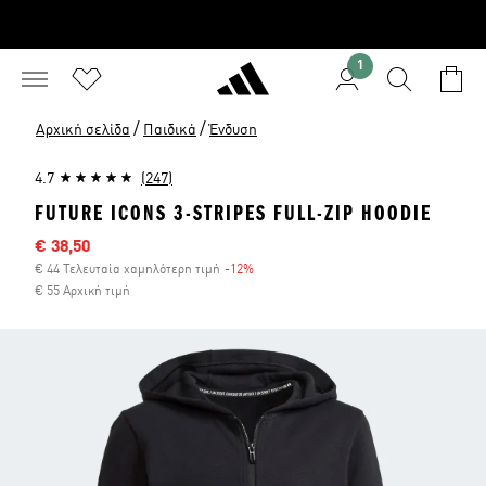
1
/
/
Αρχική σελίδα
Παιδικά
Ένδυση
4.7
(247)
FUTURE ICONS 3-STRIPES FULL-ZIP HOODIE
Τιμή έκπτωσης
€ 38,50
€ 44 Τελευταία χαμηλότερη τιμή
-12%
Έκπτωση
€ 55 Αρχική τιμή