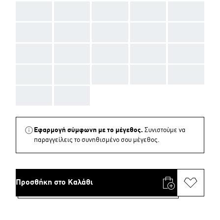
AAA
AAA
AAA
AAA
AAA
AAA
AAA
AAA
AAA
AAA
AAA
AAA
AAA
AAA
AAA
AAA
AAA
AAA
AAA
AAA
AAA
AAA
Εφαρμογή σύμφωνη με το μέγεθος.
Συνιστούμε να
παραγγείλεις το συνηθισμένο σου μέγεθος.
Προσθήκη στο Καλάθι