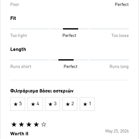
Poor
Perfect
Fit
Too tight
Perfect
Too loose
Length
Runs short
Perfect
Runs long
Φιλτράρισμα βάσει αστεριών
5
4
3
2
1
May 25, 2026
Worth it