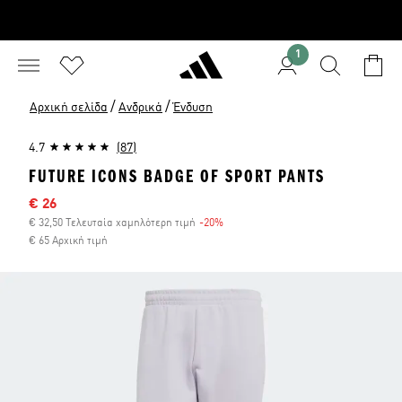
1
/
/
Αρχική σελίδα
Ανδρικά
Ένδυση
4.7
(87)
FUTURE ICONS BADGE OF SPORT PANTS
Τιμή έκπτωσης
€ 26
€ 32,50 Τελευταία χαμηλότερη τιμή
-20%
Έκπτωση
€ 65 Αρχική τιμή