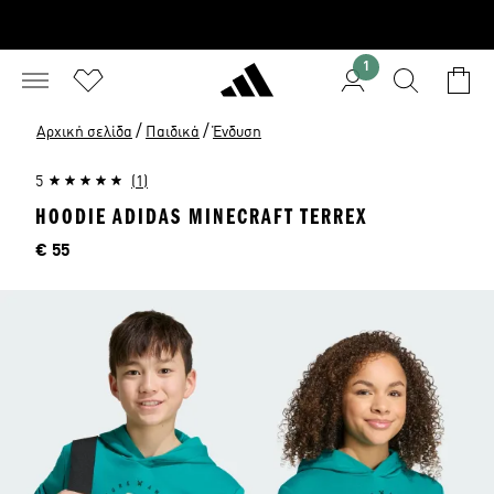
1
/
/
Αρχική σελίδα
Παιδικά
Ένδυση
5
(1)
HOODIE ADIDAS MINECRAFT TERREX
Τιμή
€ 55