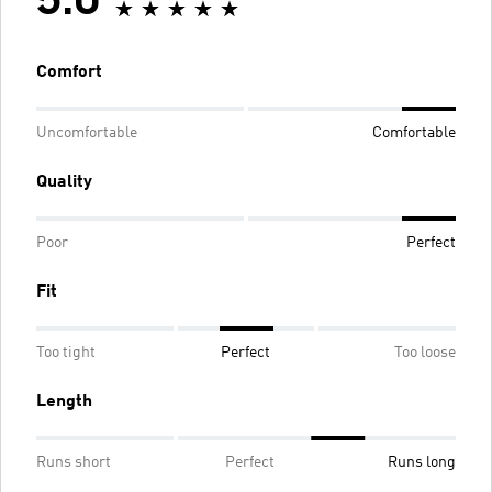
5.0
Comfort
Uncomfortable
Comfortable
Quality
Poor
Perfect
Fit
Too tight
Perfect
Too loose
Length
Runs short
Perfect
Runs long