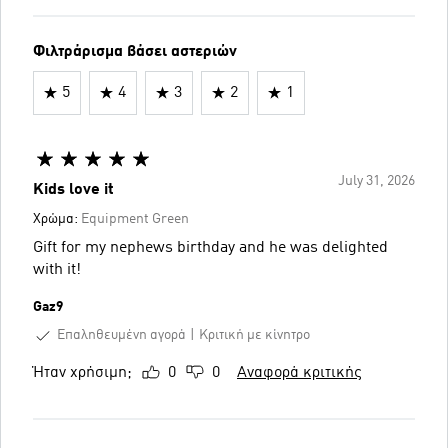
Φιλτράρισμα βάσει αστεριών
5
4
3
2
1
July 31, 2026
Kids love it
Χρώμα:
Equipment Green
Gift for my nephews birthday and he was delighted
with it!
Gaz9
Επαληθευμένη αγορά
Κριτική με κίνητρο
Ήταν χρήσιμη;
0
0
Αναφορά κριτικής