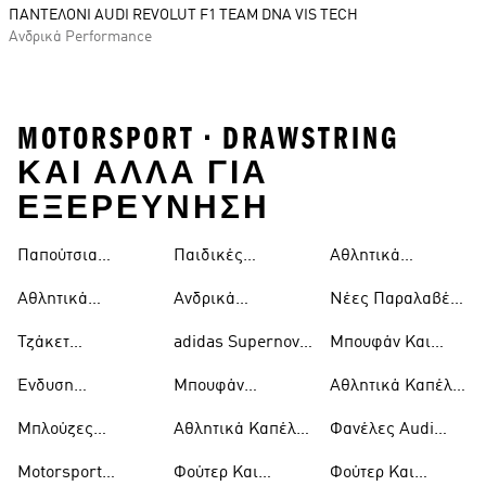
ΠΑΝΤΕΛΟΝΙ AUDI REVOLUT F1 TEAM DNA VIS TECH
Ανδρικά Performance
MOTORSPORT • DRAWSTRING
ΚΑΙ ΑΛΛΑ ΓΙΑ
ΕΞΕΡΕΥΝΗΣΗ
Παπούτσια
Παιδικές
Αθλητικά
Mercedes-amg
Motorsport
Αθλητικές
Παπούτσια
Petronas F1
Αθλητικά
Ανδρικά
Νέες Παραλαβές
Φόρμες
Mercedes-amg
Παπούτσια
Παπούτσια
Motorsport
Motorsport
Petronas F1
Τζάκετ
adidas Supernova
Μπουφάν Και
Motorsport
Motorsport
Motorsport
Motorsport
Τζάκετ Audi
Ένδυση
Μπουφάν
Αθλητικά Καπέλα
Revolut F1 Team
Motorsport
Mercedes-amg
Audi Revolut F1
Μπλούζες
Αθλητικά Καπέλα
Φανέλες Audi
Petronas F1
Team
Motorsport
Mercedes-amg
Revolut F1 Team
Motorsport
Φούτερ Και
Φούτερ Και
Petronas F1