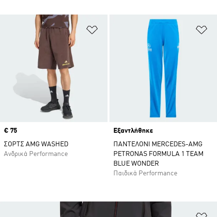
Προσθήκη στη Λίστα Επιθυμιών
Πρ
Price
€ 75
Εξαντλήθηκε
ΣΟΡΤΣ AMG WASHED
ΠΑΝΤΕΛΟΝΙ MERCEDES-AMG
Ανδρικά Performance
PETRONAS FORMULA 1 TEAM
BLUE WONDER
Παιδικά Performance
Πρ