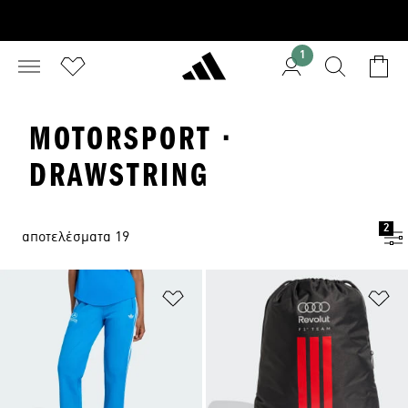
1
MOTORSPORT ·
DRAWSTRING
2
αποτελέσματα 19
Προσθήκη στη Λίστα Επιθυμιών
Πρ