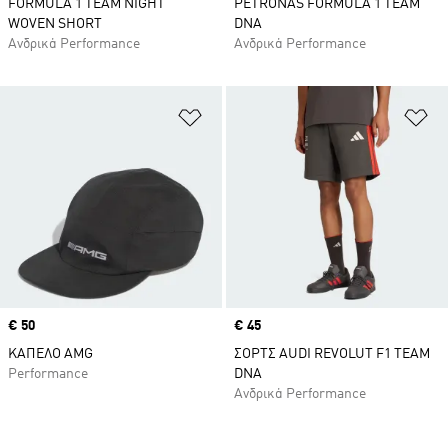
FORMULA 1 TEAM NIGHT
PETRONAS FORMULA 1 TEAM
WOVEN SHORT
DNA
Ανδρικά Performance
Ανδρικά Performance
Προσθήκη στη Λίστα Επιθυμιών
Πρ
Price
€ 50
Price
€ 45
ΚΑΠΕΛΟ AMG
ΣΟΡΤΣ AUDI REVOLUT F1 TEAM
Performance
DNA
Ανδρικά Performance