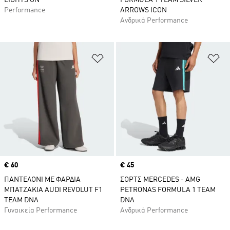
LIGHTS ON
FORMULA 1 TEAM SILVER
Performance
ARROWS ICON
Ανδρικά Performance
Προσθήκη στη Λίστα Επιθυμιών
Πρ
Price
€ 60
Price
€ 45
ΠΑΝΤΕΛΟΝΙ ΜΕ ΦΑΡΔΙΑ
ΣΟΡΤΣ MERCEDES - AMG
ΜΠΑΤΖΑΚΙΑ AUDI REVOLUT F1
PETRONAS FORMULA 1 TEAM
TEAM DNA
DNA
Γυναικεία Performance
Ανδρικά Performance