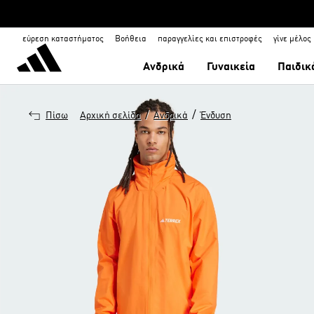
εύρεση καταστήματος
Βοήθεια
παραγγελίες και επιστροφές
γίνε μέλος
Ανδρικά
Γυναικεία
Παιδικ
/
/
Πίσω
Αρχική σελίδα
Ανδρικά
Ένδυση