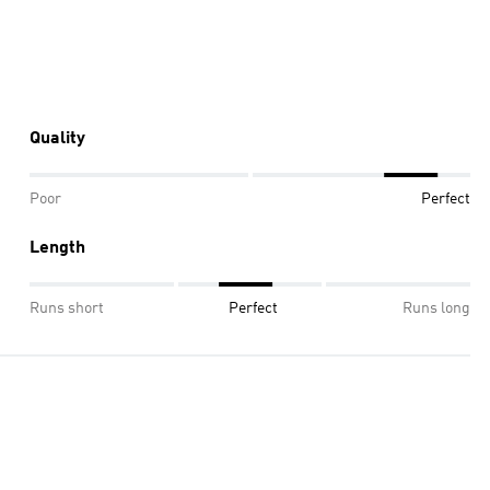
Quality
Poor
Perfect
Length
Runs short
Perfect
Runs long