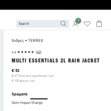
1
Άνδρες • TERREX
4.6
(42)
MULTI ESSENTIALS 2L RAIN JACKET
Τρέχουσα τιμή
€ 52
€ 47 Τελευταία χαμηλότερη τιμή
€ 100 Αρχική τιμή
Χρώματα
Semi Impact Orange