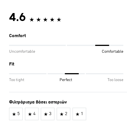
4.6
Comfort
Uncomfortable
Comfortable
Fit
Too tight
Perfect
Too loose
Φιλτράρισμα βάσει αστεριών
5
4
3
2
1