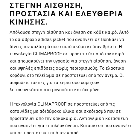
ΣΤΕΓΝΉ ΑΊΣΘΗΣΗ,
ΠΡΟΣΤΑΣΊΑ ΚΑΙ ΕΛΕΥΘΕΡΊΑ
ΚΊΝΗΣΗΣ.
Απόλαυσε στεγνή αίσθηση και άνεση σε κάθε καιρό. Αυτό
το αδιάβροχο adidas jacket που αναπνέει σε βοηθάει να
δίνεις τον καλύτερό σου εαυτό ακόμη κι όταν βρέχει. Η
τεχνολογία CLIMAPROOF σε προστατεύει από τον καιρό
και απομακρύνει την υγρασία για στεγνή αίσθηση, άνεση
και υψηλές επιδόσεις χωρίς περιορισμούς. Το ελαστικό
κορδόνι στο τελείωμα σε προστατεύει από τον άνεμο. Οι
ασφαλείς τσέπες για τα χέρια σου χαρίζουν
λειτουργικότητα στα μονοπάτια και όχι μόνο.
Η τεχνολογία CLIMAPROOF σε προστατεύει από τις
καταιγίδες με αδιάβροχα υλικά και σχεδιασμό που σε
προστατεύει από την κακοκαιρία. Αντιανεμική κατασκευή
που αναπνέει για επιπλέον άνεση. Κατασκευή που αναπνέει
και σε προστατεύει από τον καιρό.