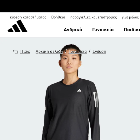
εύρεση καταστήματος
Βοήθεια
παραγγελίες και επιστροφές
γίνε μέλος
Ανδρικά
Γυναικεία
Παιδικ
/
/
Πίσω
Αρχική σελίδα
Γυναικεία
Ένδυση