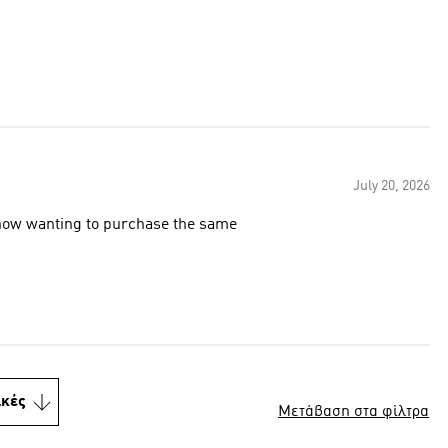
July 20, 2026
e now wanting to purchase the same
ικές
Μετάβαση στα φίλτρα