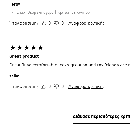
Fergy
Επαληθευμένη αγορά
Κριτική με κίνητρο
Ήταν χρήσιμη;
0
0
Αναφορά κριτικής
Great product
Great fit so comfortable looks great on and my friends ar
spike
Ήταν χρήσιμη;
0
0
Αναφορά κριτικής
Διάβασε περισσότερες κριτ