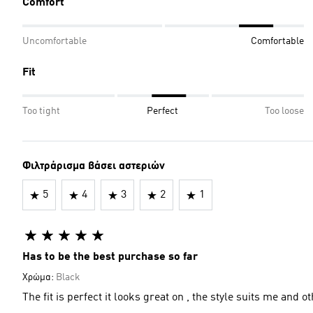
Comfort
Uncomfortable
Comfortable
Fit
Too tight
Perfect
Too loose
Φιλτράρισμα βάσει αστεριών
5
4
3
2
1
Has to be the best purchase so far
Χρώμα:
Black
The fit is perfect it looks great on , the style suits me and o