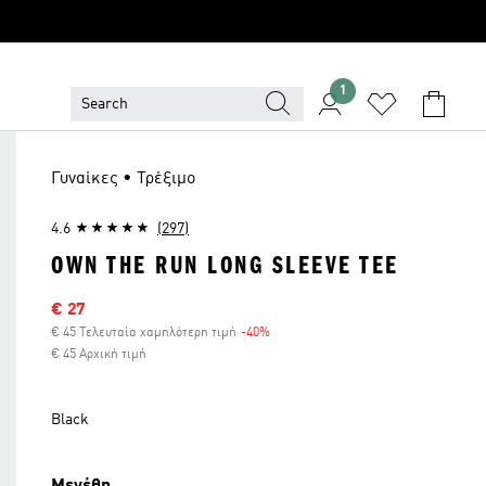
1
Γυναίκες • Τρέξιμο
4.6
(297)
OWN THE RUN LONG SLEEVE TEE
Τιμή έκπτωσης
€ 27
€ 45 Τελευταία χαμηλότερη τιμή
-40%
Έκπτωση
€ 45 Αρχική τιμή
Black