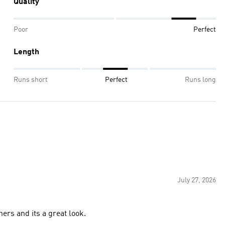
Quality
Poor
Perfect
Length
Runs short
Perfect
Runs long
July 27, 2026
thers and its a great look.