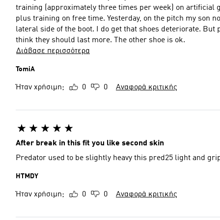
training (approximately three times per week) on artificial 
plus training on free time. Yesterday, on the pitch my son n
lateral side of the boot. I do get that shoes deteriorate. But plus 200 eur shoes and a kid who trains 3 times per week, I
think they should last more. The other shoe is ok.
Διάβασε περισσότερα
TomiA
Ήταν χρήσιμη;
0
0
Αναφορά κριτικής
After break in this fit you like second skin
Predator used to be slightly heavy this pred25 light and gri
HTMDY
Ήταν χρήσιμη;
0
0
Αναφορά κριτικής