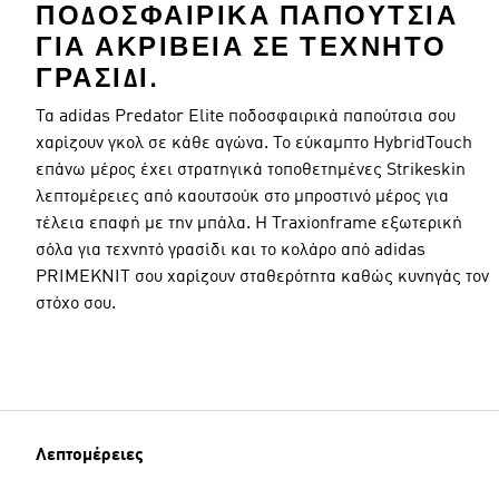
ΠΟΔΟΣΦΑΙΡΙΚΆ ΠΑΠΟΎΤΣΙΑ
ΓΙΑ ΑΚΡΊΒΕΙΑ ΣΕ ΤΕΧΝΗΤΌ
ΓΡΑΣΊΔΙ.
Τα adidas Predator Elite ποδοσφαιρικά παπούτσια σου
χαρίζουν γκολ σε κάθε αγώνα. Το εύκαμπτο HybridTouch
επάνω μέρος έχει στρατηγικά τοποθετημένες Strikeskin
λεπτομέρειες από καουτσούκ στο μπροστινό μέρος για
τέλεια επαφή με την μπάλα. Η Traxionframe εξωτερική
σόλα για τεχνητό γρασίδι και το κολάρο από adidas
PRIMEKNIT σου χαρίζουν σταθερότητα καθώς κυνηγάς τον
στόχο σου.
Λεπτομέρειες