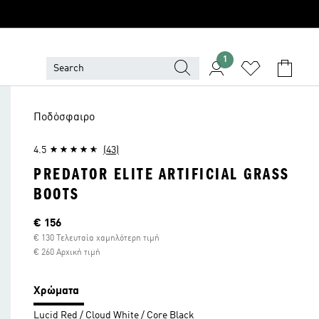
1
Ποδόσφαιρο
4.5
(43)
PREDATOR ELITE ARTIFICIAL GRASS
BOOTS
Τρέχουσα τιμή
€ 156
€ 130 Τελευταία χαμηλότερη τιμή
€ 260 Αρχική τιμή
Χρώματα
Lucid Red / Cloud White / Core Black