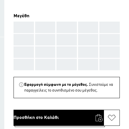
Μεγέθη
AAA
AAA
AAA
AAA
AAA
AAA
AAA
AAA
AAA
AAA
AAA
AAA
AAA
AAA
AAA
AAA
AAA
AAA
AAA
AAA
Εφαρμογή σύμφωνη με το μέγεθος.
Συνιστούμε να
παραγγείλεις το συνηθισμένο σου μέγεθος.
Προσθήκη στο Καλάθι