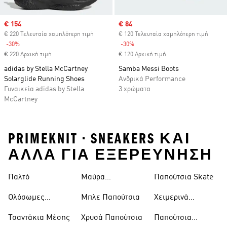
Sale price
€ 154
Sale price
€ 84
€ 220 Τελευταία χαμηλότερη τιμή
€ 120 Τελευταία χαμηλότερη τιμή
-30%
Discount
-30%
Discount
€ 220 Αρχική τιμή
€ 120 Αρχική τιμή
adidas by Stella McCartney
Samba Messi Boots
Solarglide Running Shoes
Ανδρικά Performance
Γυναικεία adidas by Stella
3 χρώματα
McCartney
PRIMEKNIT • SNEAKERS ΚΑΙ
ΑΛΛΑ ΓΙΑ ΕΞΕΡΕΥΝΗΣΗ
Παλτό
Μαύρα
Παπούτσια Skate
Παντελόνια
Ολόσωμες
Μπλε Παπούτσια
Χειμερινά
Φόρμες
Μπουφάν
Τσαντάκια Μέσης
Χρυσά Παπούτσια
Παπούτσια