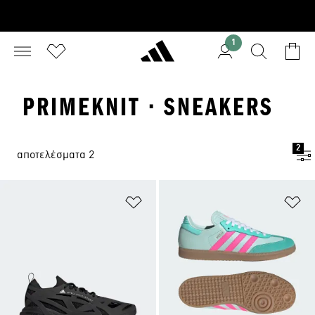
1
PRIMEKNIT · SNEAKERS
2
αποτελέσματα 2
Προσθήκη στη Λίστα Επιθυμιών
Πρ