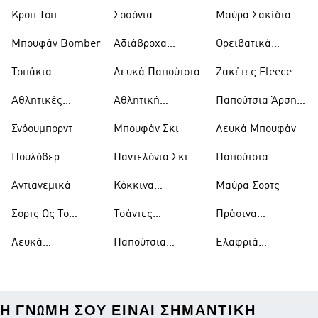
Trekking
Κροπ Τοπ
Σοσόνια
Μαύρα Σακίδια
Μπουφάν Bomber
Αδιάβροχα
Ορειβατικά
Μπουφάν
Παπούτσια
Τοπάκια
Λευκά Παπούτσια
Ζακέτες Fleece
Αθλητικές
Αθλητική
Παπούτσια Άρσης
Τσάντες
Ένδυση
Βαρών
Σνόουμπορντ
Μπουφάν Σκι
Λευκά Μπουφάν
Πουλόβερ
Παντελόνια Σκι
Παπούτσια
Μπάσκετ
Αντιανεμικά
Κόκκινα
Μαύρα Σορτς
Παπούτσια
Σορτς Ως Το
Τσάντες
Πράσινα
Γόνατο
Ώμου
Παπούτσια
Λευκά
Παπούτσια
Ελαφριά
Μπλουζάκια
Ράγκμπι
Μπουφάν
Η ΓΝΏΜΗ ΣΟΥ ΕΊΝΑΙ ΣΗΜΑΝΤΙΚΉ