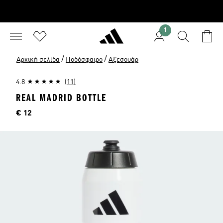
1
/
/
Αρχική σελίδα
Ποδόσφαιρο
Αξεσουάρ
4.8
(11)
REAL MADRID BOTTLE
Τιμή
€ 12