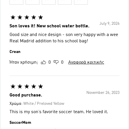
July 9, 2026
Son loves it! New school water bottle.
Good size and nice design - son very happy with a wee
Real Madrid addition to his school bag!
Crean
Ήταν χρήσιμη;
0
0
Αναφορά κριτικής
November 26, 2023
Good purchase.
Χρώμα:
White / Preloved Yellow
This is my son’s favorite soccer team. He loved it.
SoccerMom